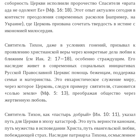
соборность Церкви исполнили пророчество Спасителя «врата
ада не одолеют Ее» (Мф. 16: 18). Этот опыт актуален сегодня в
контексте преодоления современных расколов (например, на
Украине), где Церковь призвана сочетать твердость в истине с
икономией милосердия.
Святитель Тихон, даже в условиях гонений, призывал к
проявлению христианской веры через конкретные дела любви к
ближним (см Иак. 2: 17—18), особенно страждущим. Его
наследие живет в современных социальных инициативах
Русской Православной Церкви: помощь беженцам, поддержка
семьи и материнства. Это евхаристическое служение миру,
через которое Церковь, следуя примеру святителя, становится
«солью земли» (Мф. 5: 13), преображая общество через
жертвенную любовь.
Святитель Тихон, как «пастырь добрый» (Ин. 10: 11), указал
путь для Церкви в эпоху катастроф. Это путь верности канонам,
путь мужества в исповедании Христа, путь евангельской любви,
побеждающей страх. Наследие патриарха Тихона, осмысленное