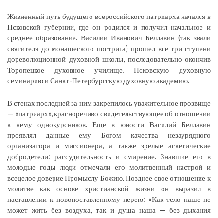
Жизненный путь будущего всероссийского патриарха начался в
Псковской губернии, где он родился и получил начальное и
среднее образование. Василий Иванович Беллавин (так звали
святителя до монашеского пострига) прошел все три ступени
дореволюционной духовной школы, последовательно окончив
Торопецкое духовное училище, Псковскую духовную
семинарию и Санкт-Петербургскую духовную академию.
В стенах последней за ним закрепилось уважительное прозвище
— «патриарх», красноречиво свидетельствующее об отношении
к нему однокурсников. Еще в юности Василий Беллавин
проявлял данные ему Богом качества незаурядного
организатора и миссионера, а также зрелые аскетические
добродетели: рассудительность и смирение. Знавшие его в
молодые годы люди отмечали его молитвенный настрой и
всецелое доверие Промыслу Божию. Позднее свое отношение к
молитве как основе христианской жизни он выразил в
наставлении к новопоставленному иерею: «Как тело наше не
может жить без воздуха, так и душа наша — без дыхания