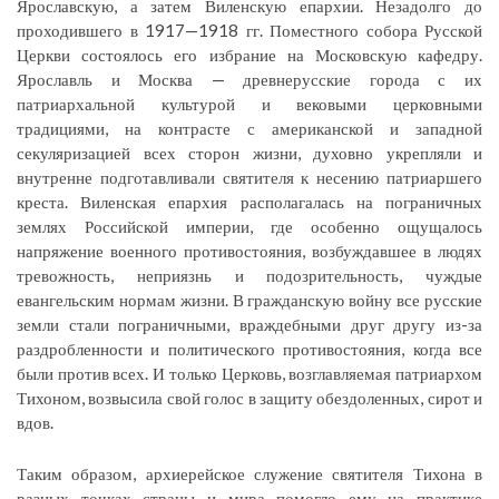
Ярославскую, а затем Виленскую епархии. Незадолго до
проходившего в 1917—1918 гг. Поместного собора Русской
Церкви состоялось его избрание на Московскую кафедру.
Ярославль и Москва — древнерусские города с их
патриархальной культурой и вековыми церковными
традициями, на контрасте с американской и западной
секуляризацией всех сторон жизни, духовно укрепляли и
внутренне подготавливали святителя к несению патриаршего
креста. Виленская епархия располагалась на пограничных
землях Российской империи, где особенно ощущалось
напряжение военного противостояния, возбуждавшее в людях
тревожность, неприязнь и подозрительность, чуждые
евангельским нормам жизни. В гражданскую войну все русские
земли стали пограничными, враждебными друг другу из-за
раздробленности и политического противостояния, когда все
были против всех. И только Церковь, возглавляемая патриархом
Тихоном, возвысила свой голос в защиту обездоленных, сирот и
вдов.
Таким образом, архиерейское служение святителя Тихона в
разных точках страны и мира помогло ему на практике