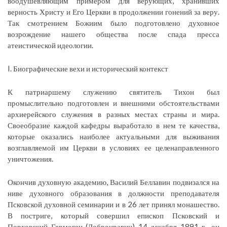
воодушевляющим примером для верующих, хранивших
верность Христу и Его Церкви в продолжении гонений за веру.
Так смотрением Божиим было подготовлено духовное
возрождение нашего общества после спада пресса
атеистической идеологии.
I. Биографические вехи и исторический контекст
К патриаршему служению святитель Тихон был
промыслительно подготовлен и внешними обстоятельствами
архиерейского служения в разных местах страны и мира.
Своеобразие каждой кафедры выработало в нем те качества,
которые оказались наиболее актуальными для выживания
возглавляемой им Церкви в условиях ее целенаправленного
уничтожения.
Окончив духовную академию, Василий Беллавин подвизался на
ниве духовного образования в должности преподавателя
Псковской духовной семинарии и в 26 лет принял монашество.
В постриге, который совершил епископ Псковский и
Порховский Гермоген (Добронравин) 14 декабря 1891 г., он