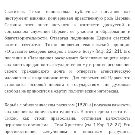
Святитель Тихон использовал публичные послания как
инструмент влияния, подчеркивая нравственную роль Церкви.
Сегодня этот опыт актуален в контексте дискуссий о
социальном служении Церкви, ее участии в образовании и
благотворительности. Отвергая подчинение Церкви светской
власти, святитель Тихон воплотил евангельский принцип:
«Отдавайте кесарево кесарю, а Божие Богу» (Мф. 22: 21). Его
послания и «Завещание» раскрывают богословие защиты веры:
сохранять преданность государственному строю во исполнение
своего гражданского долга и отвергать атеистическую
идеологию как идолопоклонство. Для современной Церкви это
становится основой диалога с государством, где духовная
свобода не приносится в жертву политическим интересам.
Борьба с обновленческим расколом (1920-е) показала важность
сохранения канонического единства. В этот период святитель
Тихон, как столп православия, отстаивал целостность
церковного организма — Тела Христова (см. 1 Кор. 12: 27). Его
противостояние лжеучениям и попыткам разрушить