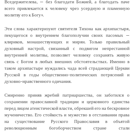
Вседержителева, — без благодати Божией, а благодать паче
всего привлекается к человеку чрез усердную и пламенную
молитву его к Богу».
Эти слова характеризуют святителя Тихона как архипастыря,
пекущегося о внутреннем благополучии своих пасомых —
клириков, монашествующих и мирян. Только правильный
духовный настрой, связанный с подвигом непрестанной
внутренней молитвы, позволяет человеку сохранять живую
связь с Богом в любых внешних обстоятельствах. Именно в
таком архипастыре нуждались чада всей страдающей Церкви
Русской в годы общественно-политических потрясений и
духовно-нравственного одичания.
Смиренно приняв жребий патриаршества, он заботился о
сохранении православной традиции и церковного единства
перед лицом атеистической власти, обрекшей его на бескровное
мученичество. Его стойкость и мужество в отстаивании права
на существование Русского Православия в объятой
революционным богоборчеством стране стали