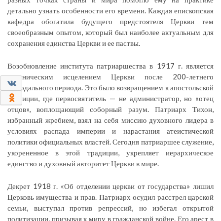
детально узнать особенности его времени. Каждая епископская
кафедра обогатила будущего предстоятеля Церкви тем
своеобразным опытом, который был наиболее актуальным для
сохранения единства Церкви и ее паствы.
Возобновление института патриаршества в 1917 г. является
каноническим исцелением Церкви после 200-летнего
0
Синодального периода. Это было возвращением к апостольской
0
традиции, где первосвятитель — не администратор, но «отец
отцов», воплощающий соборный разум. Патриарх Тихон,
избранный жребием, взял на себя миссию духовного лидера в
условиях распада империи и нарастания атеистической
политики официальных властей. Сегодня патриаршее служение,
укорененное в этой традиции, укрепляет иерархическое
единство и духовный авторитет Церкви в мире.
Декрет 1918 г. «Об отделении церкви от государства» лишил
Церковь имущества и прав. Патриарх осудил расстрел царской
семьи, выступал против репрессий, но избегал открытой
политизации, призывая к миру в гражданской войне. Его арест в