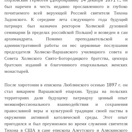
был наречен в честь недавно прославленного и глубоко
почитаемого всей верующей Россией святителя Тихона
Задонского. К середине лета следующего года будущий
патриарх был назначен ректором Холмской духовной
семинарии (в пределах российской Польши) и возведен в сан
архимандрита. Помимо преподавательской и
административной работы он нес церковные послушания
председателя Холмско-Варшавского училищного совета и
Совета Холмского Свято-Богородицкого братства, цензора
братских изданий и благочинного епархиальных женских
монастырей.
После хиротонии в епископа Люблинского осенью 1897 г. он
стал викарием Варшавской епархии. Труды на польских
территориях дали будущему патриарху ценный опыт
межконфессионального взаимодействия и сохранения
православной веры и культурной традиции своей паствы в
окружении активной католической среды. Этот опыт
пригодился и был преумножен во время служения святителя
Тихона в США в сане епископа Алеутского и Аляскинского