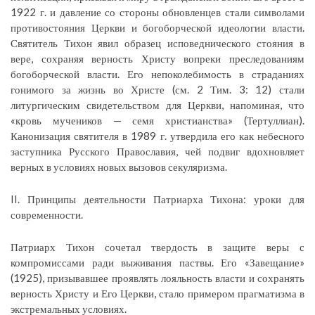
1922 г. и давление со стороны обновленцев стали символами
противостояния Церкви и богоборческой идеологии власти.
Святитель Тихон явил образец исповеднического стояния в
вере, сохраняя верность Христу вопреки преследованиям
богоборческой власти. Его непоколебимость в страданиях
гонимого за жизнь во Христе (см. 2 Тим. 3: 12) стали
литургическим свидетельством для Церкви, напоминая, что
«кровь мучеников — семя христианства» (Тертуллиан).
Канонизация святителя в 1989 г. утвердила его как небесного
заступника Русского Православия, чей подвиг вдохновляет
верных в условиях новых вызовов секуляризма.
II. Принципы деятельности Патриарха Тихона: уроки для
современности.
Патриарх Тихон сочетал твердость в защите веры с
компромиссами ради выживания паствы. Его «Завещание»
(1925), призывавшее проявлять лояльность власти и сохранять
верность Христу и Его Церкви, стало примером прагматизма в
экстремальных условиях.