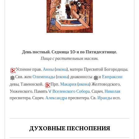
День постный.
Седмица 10-я по Пятидесятнице.
Пища с растительным маслом.
Успение прав.
Анны
(
икона
), матери Пресвятой Богородицы.
Свв. жен
Олимпиады
(
икона
) диакониссы
и
Евпраксии
девы, Тавеннской.
Прп.
Макария
(
икона
) Желтоводского,
Унженского. Память
V Вселенского Собора
. Сщмч.
Николая
пресвитера. Сщмч.
Александра
пресвитера. Св.
Ираиды
исп.
ДУХОВНЫЕ ПЕСНОПЕНИЯ