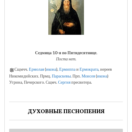
Седмица 10-я по Пятидесятнице.
Поста нет.
Сщмчч.
Ермолая
(
икона
),
Ермиппа
и
Ермократа
, иереев
Никомидийских. Прмц.
Параскевы
. Прп.
Моисея
(
икона
)
Угрина, Печерского. Сщмч.
Сергия
пресвитера.
ДУХОВНЫЕ ПЕСНОПЕНИЯ