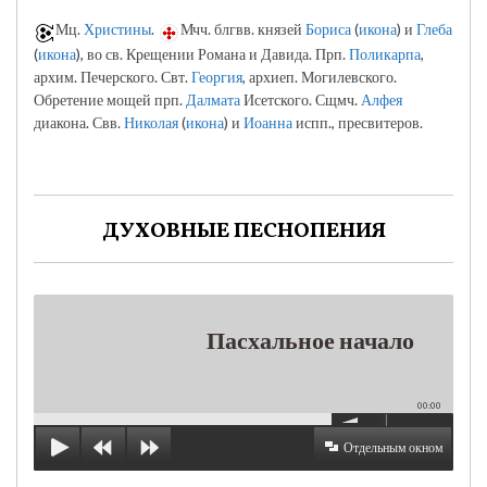
Мц.
Христины
.
Мчч. блгвв. князей
Бориса
(
икона
) и
Глеба
(
икона
), во св. Крещении Романа и Давида. Прп.
Поликарпа
,
архим. Печерского. Свт.
Георгия
, архиеп. Могилевского.
Обретение мощей прп.
Далмата
Исетского. Сщмч.
Алфея
диакона. Свв.
Николая
(
икона
) и
Иоанна
испп., пресвитеров.
ДУХОВНЫЕ ПЕСНОПЕНИЯ
Пасхальное начало
00:00
Отдельным окном