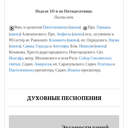
Неделя 10-я по Пятидесятнице.
Поста нет.
Вмч. и целителя
Пантелеимона
(
икона
).
Прп.
Германа
(
икона
) Аляскинского. Прп.
Анфисы
(
икона
) исп., игумении и
90 сестер ее. Равноапп.
Климента
(
икона
), еп. Охридского,
Наума
(
икона
),
Саввы
,
Горазда
и
Ангеляра
. Блж.
Николая
(
икона
)
Кочанова, Христа ради юродивого, Новгородского. Свт.
Иоасафа
, митр. Московского и всея Руси.
Собор Смоленских
святых
. Сщмч.
Амвросия
, еп. Сарапульского. Сщмч.
Платона
и
Пантелеимона
пресвитера. Сщмч.
Иоанна
пресвитера.
ДУХОВНЫЕ ПЕСНОПЕНИЯ
Эксопостиларий