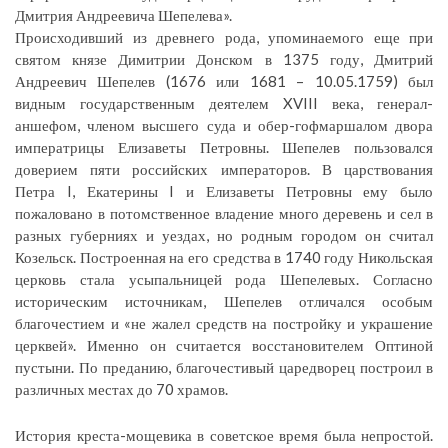
Дмитрия Андреевича Шепелева».
Происходивший из древнего рода, упоминаемого еще при
святом князе Димитрии Донском в 1375 году, Дмитрий
Андреевич Шепелев (1676 или 1681 – 10.05.1759) был
видным государственным деятелем XVIII века, генерал-
аншефом, членом высшего суда и обер-гофмаршалом двора
императрицы Елизаветы Петровны. Шепелев пользовался
доверием пяти российских императоров. В царствования
Петра I, Екатерины I и Елизаветы Петровны ему было
пожаловано в потомственное владение много деревень и сел в
разных губерниях и уездах, но родным городом он считал
Козельск. Построенная на его средства в 1740 году Никольская
церковь стала усыпальницей рода Шепелевых. Согласно
историческим источникам, Шепелев отличался особым
благочестием и «не жалел средств на постройку и украшение
церквей». Именно он считается восстановителем Оптиной
пустыни. По преданию, благочестивый царедворец построил в
различных местах до 70 храмов.
История креста-мощевика в советское время была непростой.