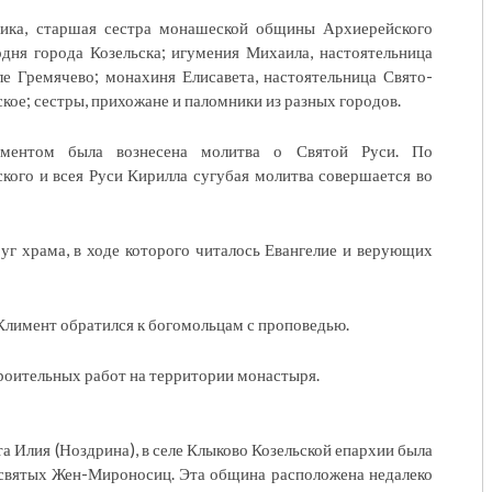
ника, старшая сестра монашеской общины Архиерейского
дня города Козельска; игумения Михаила, настоятельница
е Гремячево; монахиня Елисавета, настоятельница Свято-
ое; сестры, прихожане и паломники из разных городов.
иментом была вознесена молитва о Святой Руси. По
ого и всея Руси Кирилла сугубая молитва совершается во
уг храма, в ходе которого читалось Евангелие и верующих
Климент обратился к богомольцам с проповедью.
роительных работ на территории монастыря.
а Илия (Ноздрина), в селе Клыково Козельской епархии была
 святых Жен-Мироносиц. Эта община расположена недалеко