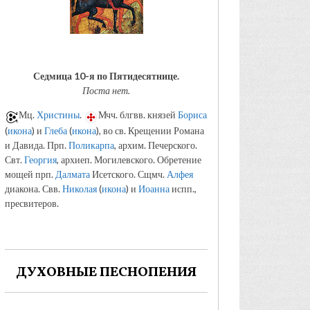
Седмица 10-я по Пятидесятнице.
Поста нет.
Мц.
Христины
.
Мчч. блгвв. князей
Бориса
(
икона
) и
Глеба
(
икона
), во св. Крещении Романа
и Давида. Прп.
Поликарпа
, архим. Печерского.
Свт.
Георгия
, архиеп. Могилевского. Обретение
мощей прп.
Далмата
Исетского. Сщмч.
Алфея
диакона. Свв.
Николая
(
икона
) и
Иоанна
испп.,
пресвитеров.
ДУХОВНЫЕ ПЕСНОПЕНИЯ