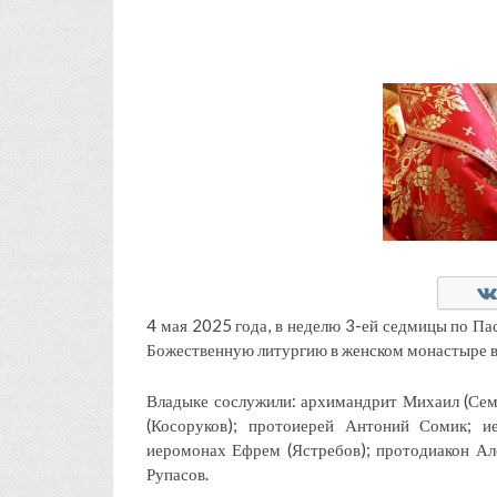
4 мая 2025 года, в неделю 3-ей седмицы по П
Божественную литургию в женском монастыре в 
Владыке сослужили: архимандрит Михаил (Сем
(Косоруков); протоиерей Антоний Сомик; и
иеромонах Ефрем (Ястребов); протодиакон Ал
Рупасов.