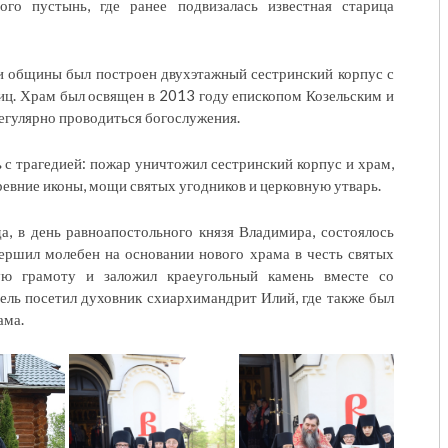
го пустынь, где ранее подвизалась известная старица
 общины был построен двухэтажный сестринский корпус с
ц. Храм был освящен в 2013 году епископом Козельским и
регулярно проводиться богослужения.
 с трагедией: пожар уничтожил сестринский корпус и храм,
ревние иконы, мощи святых угодников и церковную утварь.
а, в день равноапостольного князя Владимира, состоялось
ершил молебен на основании нового храма в честь святых
ую грамоту и заложил краеугольный камень вместе со
ель посетил духовник схиархимандрит Илий, где также был
ама.