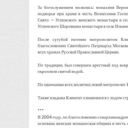
За богослужением молились: монахиня Веро
подворья при храме в честь Вознесения Госпо
Свято — Успенского женского монастыря в сел
Успенского Шаровкина монастыря в селе Ильинск
После сугубой ектении митрополитом Кл
благословению Святейшего Патриарха Московск
всех храмах Русской Православной Церкви.
По традиции, был совершен крестный ход вокр
окропляли святой водой.
По окончании всех молитвословий митрополит 
Также владыка Климент ознакомился с ходом ст
***
В 2004 году, по благословению схиархимандрит
основана женская монашеская община в честь