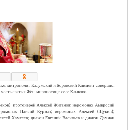
КОНТАКТЫ/РЕКВИЗИТЫ
асхе, митрополит Калужский и Боровский Климент совершил
честь святых Жен-мироносиц в селе Клыково.
енов); протоиерей Алексей Жиганов; иеромонах Амвросий
еромонах Паисий Курмаз; иеромонах Алексей (Щукин);
ексей Хамтеев; диакон Евгений Васильев и диакон Дамиан