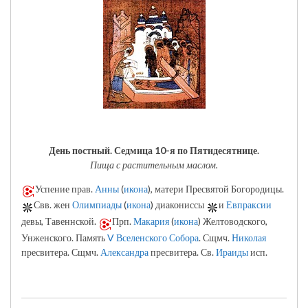
День постный.
Седмица 10-я по Пятидесятнице.
Пища с растительным маслом.
Успение прав.
Анны
(
икона
), матери Пресвятой Богородицы.
Свв. жен
Олимпиады
(
икона
) диакониссы
и
Евпраксии
девы, Тавеннской.
Прп.
Макария
(
икона
) Желтоводского,
Унженского. Память
V Вселенского Собора
. Сщмч.
Николая
пресвитера. Сщмч.
Александра
пресвитера. Св.
Ираиды
исп.