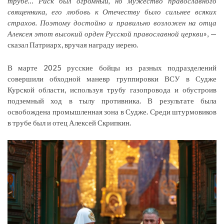
трубе… Риск был огромный, но мужество православного
священника, его любовь к Отечеству было сильнее всяких
страхов. Поэтому достойно и правильно возложен на отца
Алексея этот высокий орден Русской православной церкви»
, —
сказал Патриарх, вручая награду иерею.
В марте 2025 русские бойцы из разных подразделений
совершили обходной маневр группировки ВСУ в Судже
Курской области, используя трубу газопровода и обустроив
подземный ход в тылу противника. В результате была
освобождена промышленная зона в Судже. Среди штурмовиков
в трубе был и отец Алексей Скрипкин.