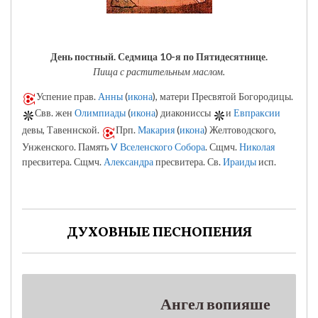
День постный.
Седмица 10-я по Пятидесятнице.
Пища с растительным маслом.
Успение прав.
Анны
(
икона
), матери Пресвятой Богородицы.
Свв. жен
Олимпиады
(
икона
) диакониссы
и
Евпраксии
девы, Тавеннской.
Прп.
Макария
(
икона
) Желтоводского,
Унженского. Память
V Вселенского Собора
. Сщмч.
Николая
пресвитера. Сщмч.
Александра
пресвитера. Св.
Ираиды
исп.
ДУХОВНЫЕ ПЕСНОПЕНИЯ
Ангел вопияше