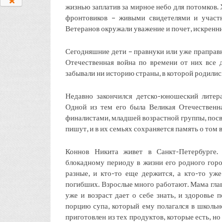
жизнью заплатив за мирное небо для потомков
фронтовиков – живыми свидетелями и участ
Ветеранов окружали уважение и почет, искренни
Сегодняшние дети – правнуки или уже праправн
Отечественная война по времени от них все 
забывали ни историю страны, в которой родилис
Недавно закончился детско-юношеский литер
Одной из тем его была Великая Отечественна
финалистами, младшей возрастной группы, посвя
пишут, и в их семьях сохраняется память о том
Коннов Никита живет в Санкт-Петербурге.
блокадному периоду в жизни его родного горо
разные, и кто-то еще держится, а кто-то уж
погибших. Взрослые много работают. Мама глав
уже и возраст дает о себе знать, и здоровье 
порцию супа, который ему полагался в школьн
приготовлен из тех продуктов, которые есть, но