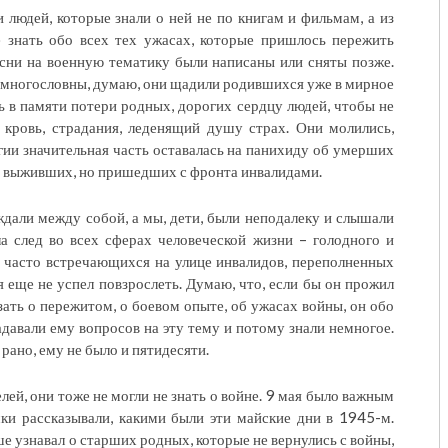
 людей, которые знали о ней не по книгам и фильмам, а из
е знать обо всех тех ужасах, которые пришлось пережить
сни на военную тематику были написаны или сняты позже.
емногословны, думаю, они щадили родившихся уже в мирное
 в памяти потери родных, дорогих сердцу людей, чтобы не
, кровь, страдания, леденящий душу страх. Они молились,
ргии значительная часть оставалась на панихиду об умерших
 за выживших, но пришедших с фронта инвалидами.
ждали между собой, а мы, дети, были неподалеку и слышали
а след во всех сферах человеческой жизни – голодного и
, часто встречающихся на улице инвалидов, переполненных
я еще не успел повзрослеть. Думаю, что, если бы он прожил
зать о пережитом, о боевом опыте, об ужасах войны, он обо
адавали ему вопросов на эту тему и потому знали немногое.
рано, ему не было и пятидесяти.
ей, они тоже не могли не знать о войне. 9 мая было важным
ки рассказывали, какими были эти майские дни в 1945-м.
ше узнавал о старших родных, которые не вернулись с войны,