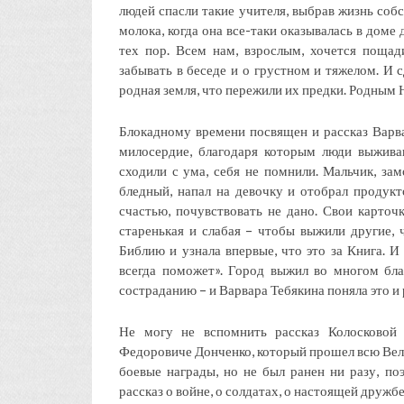
людей спасли такие учителя, выбрав жизнь соб
молока, когда она все-таки оказывалась в доме
тех пор. Всем нам, взрослым, хочется пощад
забывать в беседе и о грустном и тяжелом. И 
родная земля, что пережили их предки. Родным 
Блокадному времени посвящен и рассказ Варва
милосердие, благодаря которым люди выживаю
сходили с ума, себя не помнили. Мальчик, зам
бледный, напал на девочку и отобрал продукто
счастью, почувствовать не дано. Свои карточк
старенькая и слабая – чтобы выжили другие, 
Библию и узнала впервые, что это за Книга. 
всегда поможет». Город выжил во многом бла
состраданию – и Варвара Тебякина поняла это и 
Не могу не вспомнить рассказ Колосковой 
Федоровиче Донченко, который прошел всю Вели
боевые награды, но не был ранен ни разу, по
рассказ о войне, о солдатах, о настоящей друж