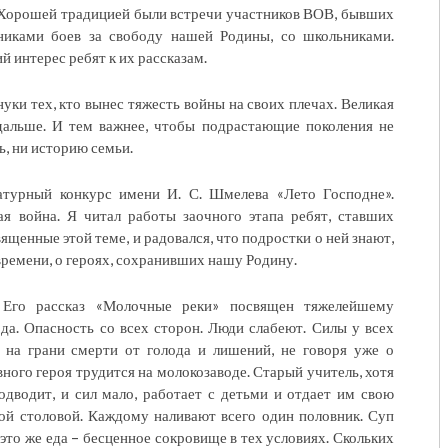
. Хорошей традицией были встречи участников ВОВ, бывших
никами боев за свободу нашей Родины, со школьниками.
й интерес ребят к их рассказам.
уки тех, кто вынес тяжесть войны на своих плечах. Великая
дальше. И тем важнее, чтобы подрастающие поколения не
ь, ни историю семьи.
атурный конкурс имени И. С. Шмелева «Лето Господне».
я война. Я читал работы заочного этапа ребят, ставших
щенные этой теме, и радовался, что подростки о ней знают,
 времени, о героях, сохранивших нашу Родину.
 Его рассказ «Молочные реки» посвящен тяжелейшему
да. Опасность со всех сторон. Люди слабеют. Силы у всех
е на грани смерти от голода и лишений, не говоря уже о
ного героя трудится на молокозаводе. Старый учитель, хотя
подводит, и сил мало, работает с детьми и отдает им свою
ой столовой. Каждому наливают всего один половник. Суп
 это же еда – бесценное сокровище в тех условиях. Скольких