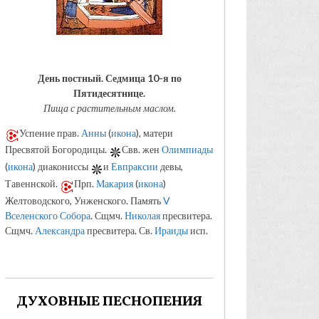
День постный.
Седмица 10-я по
Пятидесятнице.
Пища с растительным маслом.
Успение прав.
Анны
(
икона
), матери
Пресвятой Богородицы.
Свв. жен
Олимпиады
(
икона
) диакониссы
и
Евпраксии
девы,
Тавеннской.
Прп.
Макария
(
икона
)
Желтоводского, Унженского. Память
V
Вселенского Собора
. Сщмч.
Николая
пресвитера.
Сщмч.
Александра
пресвитера. Св.
Ираиды
исп.
ДУХОВНЫЕ ПЕСНОПЕНИЯ