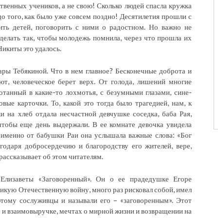
ственных учеников, а не свою! Сколько людей спасла кружка
 до того, как было уже совсем поздно! Десятилетия прошли с
ить детей, поговорить с ними о радостном. Но важно не
сделать так, чтобы молодежь помнила, через что прошла их
Никиты это удалось.
ры Тебякиной. Что в нем главное? Бесконечные доброта и
т, человеческое берет верх. От голода, лишений многие
отанный в какие-то лохмотья, с безумными глазами, сине-
вые карточки. То, какой это тогда было трагедией, нам, к
и на хлеб отдала несчастной девчушке соседка, баба Рая,
чтобы еще день выдержали. В ее комнате девочка увидела
И именно от бабушки Раи она услышала важные слова: «Бог
годаря добросердечию и благородству его жителей, вере,
рассказывает об этом читателям.
Елизаветы «Заговоренный». Он о ее прадедушке Егоре
кую Отечественную войну, много раз рисковал собой, имел
этому сослуживцы и называли его – «заговоренным». Этот
бе и взаимовыручке, мечтах о мирной жизни и возвращении на