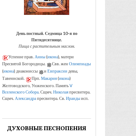
День постный.
Седмица 10-я по
Пятидесятнице.
Пища с растительным маслом.
Успение прав.
Анны
(
икона
), матери
Пресвятой Богородицы.
Свв. жен
Олимпиады
(
икона
) диакониссы
и
Евпраксии
девы,
Тавеннской.
Прп.
Макария
(
икона
)
Желтоводского, Унженского. Память
V
Вселенского Собора
. Сщмч.
Николая
пресвитера.
Сщмч.
Александра
пресвитера. Св.
Ираиды
исп.
ДУХОВНЫЕ ПЕСНОПЕНИЯ