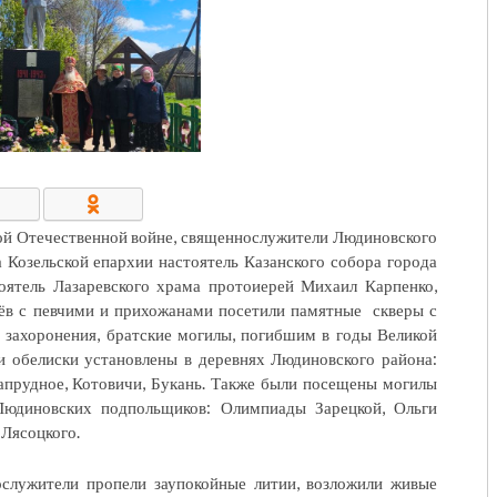
КОНТАКТЫ/РЕКВИЗИТЫ
ой Отечественной войне, священнослужители Людиновского
 Козельской епархии настоятель Казанского собора города
оятель Лазаревского храма протоиерей Михаил Карпенко,
чёв с певчими и прихожанами посетили памятные скверы с
 захоронения, братские могилы, погибшим в годы Великой
и обелиски установлены в деревнях Людиновского района:
апрудное, Котовичи, Букань. Также были посещены могилы
Людиновских подпольщиков: Олимпиады Зарецкой, Ольги
Лясоцкого.
ослужители пропели заупокойные литии, возложили живые