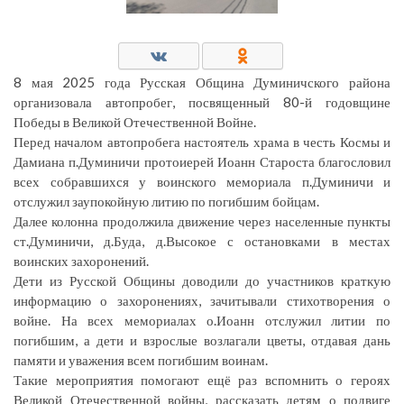
8 мая 2025 года Русская Община Думиничского района
организовала автопробег, посвященный 80-й годовщине
Победы в Великой Отечественной Войне.
Перед началом автопробега настоятель храма в честь Космы и
Дамиана п.Думиничи протоиерей Иоанн Староста благословил
всех собравшихся у воинского мемориала п.Думиничи и
отслужил заупокойную литию по погибшим бойцам.
Далее колонна продолжила движение через населенные пункты
ст.Думиничи, д.Буда, д.Высокое с остановками в местах
воинских захоронений.
Дети из Русской Общины доводили до участников краткую
информацию о захоронениях, зачитывали стихотворения о
войне. На всех мемориалах о.Иоанн отслужил литии по
погибшим, а дети и взрослые возлагали цветы, отдавая дань
памяти и уважения всем погибшим воинам.
Такие мероприятия помогают ещё раз вспомнить о героях
Великой Отечественной войны, рассказать детям о подвиге