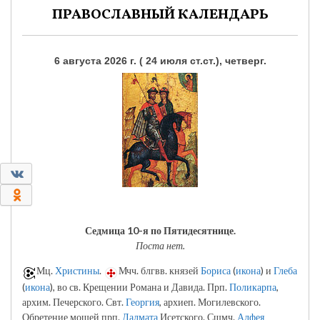
ПРАВОСЛАВНЫЙ КАЛЕНДАРЬ
6 августа 2026 г. ( 24 июля ст.ст.), четверг.
0
0
Седмица 10-я по Пятидесятнице.
Поста нет.
Мц.
Христины
.
Мчч. блгвв. князей
Бориса
(
икона
) и
Глеба
(
икона
), во св. Крещении Романа и Давида. Прп.
Поликарпа
,
архим. Печерского. Свт.
Георгия
, архиеп. Могилевского.
Обретение мощей прп.
Далмата
Исетского. Сщмч.
Алфея