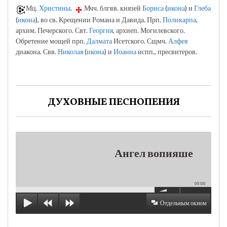
Мц.
Христины
.
Мчч. блгвв. князей
Бориса
(
икона
) и
Глеба
(
икона
), во св. Крещении Романа и Давида. Прп.
Поликарпа
,
архим. Печерского. Свт.
Георгия
, архиеп. Могилевского.
Обретение мощей прп.
Далмата
Исетского. Сщмч.
Алфея
диакона. Свв.
Николая
(
икона
) и
Иоанна
испп., пресвитеров.
ДУХОВНЫЕ ПЕСНОПЕНИЯ
Ангел вопияше
00:00
Отдельным окном