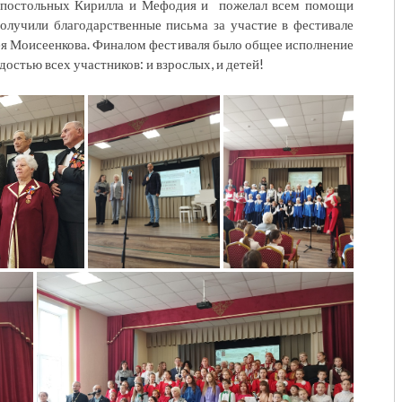
апостольных Кирилла и Мефодия и пожелал всем помощи
олучили благодарственные письма за участие в фестивале
сея Моисеенкова. Финалом фестиваля было общее исполнение
остью всех участников: и взрослых, и детей!