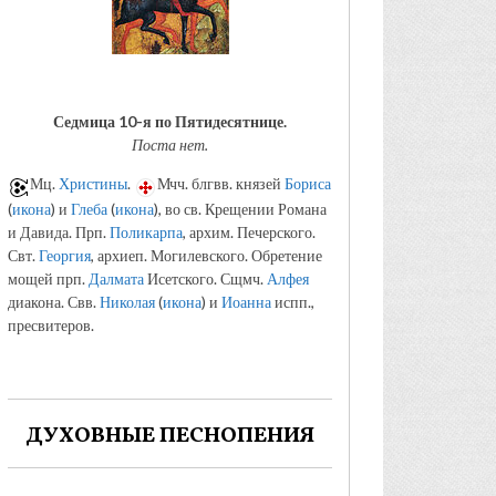
Седмица 10-я по Пятидесятнице.
Поста нет.
Мц.
Христины
.
Мчч. блгвв. князей
Бориса
(
икона
) и
Глеба
(
икона
), во св. Крещении Романа
и Давида. Прп.
Поликарпа
, архим. Печерского.
Свт.
Георгия
, архиеп. Могилевского. Обретение
мощей прп.
Далмата
Исетского. Сщмч.
Алфея
диакона. Свв.
Николая
(
икона
) и
Иоанна
испп.,
пресвитеров.
ДУХОВНЫЕ ПЕСНОПЕНИЯ