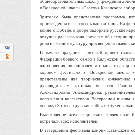
общеобразовательных школ, учреждений дополн
и Воскресной школы «Светоч» Казанского собор
Зрителям была представлена программа, ко
произведения известных композиторов. На фести
войне, о Победе, о добре, задорные русские на
ведущая рассказывала зрителям об истории пра
роли и вкладе в культуру просвещения славянск
0
В начале праздника зрителей приветствова
0
Федерации боевого самбо в Калужской области
вдохновения, порадовался, что может сегодня
хоровом фестивале от Воскресной школы «
представлены два творческих коллектива: 
руководителем которых является Галина
Александровна Александрова, руководител
исполнении коллективов Воскресной школы «
песня», «Хотят ли русские войны», «Бухенвальдс
Выступление всех творческих коллективов б
встречали всех исполнителей.
В завершении фестиваля клирик Казанского с