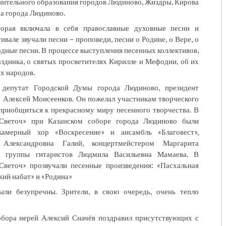
ительного образования городов Людиново, Жиздры, Кирова
а города Людиново.
торая включала в себя православные духовные песни и
вале звучали песни – проповеди, песни о Родине, о Вере, о
родные песни. В процессе выступления песенных коллективов,
здника, о святых просветителях Кирилле и Мефодии, об их
их народов.
л депутат Городской Думы города Людиново, президент
 Алексей Моисеенков. Он пожелал участникам творческого
 приобщиться к прекрасному миру песенного творчества. В
Светоч» при Казанском соборе города Людиново были
камерный хор «Воскресение» и ансамбль «Благовест»,
 Александровна Галий, концертмейстером Маргарита
ем группы гитаристов Людмила Васильевна Мамаева. В
Светоч» прозвучали песенные произведения: «Пасхальная
кий набат» и «Родина»
ыли безупречны. Зрители, в свою очередь, очень тепло
обора иерей Алексий Сначёв поздравил присутствующих с