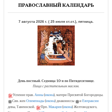
ПРАВОСЛАВНЫЙ КАЛЕНДАРЬ
7 августа 2026 г. ( 25 июля ст.ст.), пятница.
День постный.
Седмица 10-я по Пятидесятнице.
Пища с растительным маслом.
Успение прав.
Анны
(
икона
), матери Пресвятой Богородицы.
Свв. жен
Олимпиады
(
икона
) диакониссы
и
Евпраксии
девы, Тавеннской.
Прп.
Макария
(
икона
) Желтоводского,