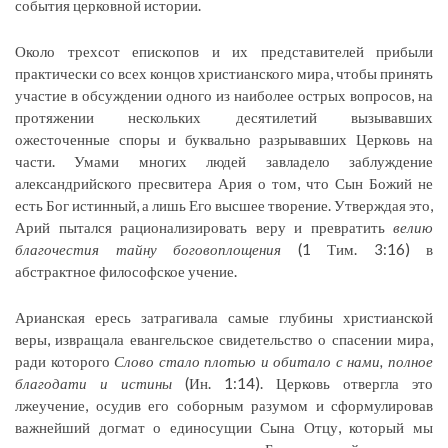
события церковной истории.
Около трехсот епископов и их представителей прибыли
практически со всех концов христианского мира, чтобы принять
участие в обсуждении одного из наиболее острых вопросов, на
протяжении нескольких десятилетий вызывавших
ожесточенные споры и буквально разрывавших Церковь на
части. Умами многих людей завладело заблуждение
александрийского пресвитера Ария о том, что Сын Божий не
есть Бог истинный, а лишь Его высшее творение. Утверждая это,
Арий пытался рационализировать веру и превратить
велию
благочестия тайну боговоплощения
(1 Тим. 3:16) в
абстрактное философское учение.
Арианская ересь затрагивала самые глубины христианской
веры, извращала евангельское свидетельство о спасении мира,
ради которого
Слово стало плотью и обитало с нами, полное
благодати и истины
(Ин. 1:14). Церковь отвергла это
лжеучение, осудив его соборным разумом и сформулировав
важнейший догмат о единосущии Сына Отцу, который мы