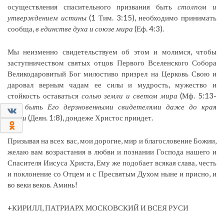
осуществления спасительного призвания быть
столпом и
утверждением истины
(1 Тим. 3:15), необходимо принимать
сообща,
в единстве духа и союзе мира
(Еф. 4:3).
Мы неизменно свидетельствуем об этом и молимся, чтобы
заступничеством святых отцов Первого Вселенского Собора
Великодаровитый Бог милостиво призрел на Церковь Свою и
даровал верным чадам ее силы и мудрость, мужество и
стойкость оставаться
солью земли и светом мира
(Мф. 5:13-
14),
быть Его дерзновенными свидетелями даже до края
0
земли
(Деян. 1:8), дондеже Христос приидет.
0
Призывая на всех вас, мои дорогие, мир и благословение Божии,
желаю вам возрастания в любви и познании Господа нашего и
Спасителя Иисуса Христа, Ему же подобает всякая слава, честь
и поклонение со Отцем и с Пресвятым Духом ныне и присно, и
во веки веков. Аминь!
+КИРИЛЛ, ПАТРИАРХ МОСКОВСКИЙ И ВСЕЯ РУСИ