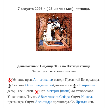
7 августа 2026 г. ( 25 июля ст.ст.), пятница.
День постный.
Седмица 10-я по Пятидесятнице.
Пища с растительным маслом.
Успение прав.
Анны
(
икона
), матери Пресвятой Богородицы.
Свв. жен
Олимпиады
(
икона
) диакониссы
и
Евпраксии
девы, Тавеннской.
Прп.
Макария
(
икона
) Желтоводского,
Унженского. Память
V Вселенского Собора
. Сщмч.
Николая
пресвитера. Сщмч.
Александра
пресвитера. Св.
Ираиды
исп.