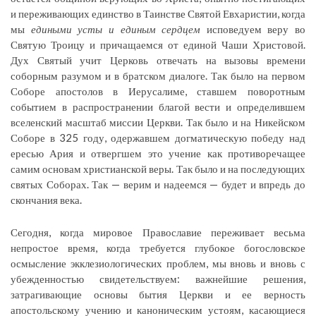
и переживающих единство в Таинстве Святой Евхаристии, когда
мы
едиными усты и единым сердцем
исповедуем веру во
Святую Троицу и причащаемся от единой Чаши Христовой.
Дух Святый учит Церковь отвечать на вызовы времени
соборным разумом и в братском диалоге. Так было на первом
Соборе апостолов в Иерусалиме, ставшем поворотным
событием в распространении благой вести и определившем
вселенский масштаб миссии Церкви. Так было и на Никейском
Соборе в 325 году, одержавшем догматическую победу над
ересью Ария и отвергшем это учение как противоречащее
самим основам христианской веры. Так было и на последующих
святых Соборах. Так — верим и надеемся — будет и впредь до
скончания века.
Сегодня, когда мировое Православие переживает весьма
непростое время, когда требуется глубокое богословское
осмысление экклезиологических проблем, мы вновь и вновь с
убежденностью свидетельствуем: важнейшие решения,
затрагивающие основы бытия Церкви и ее верность
апостольскому учению и каноническим устоям, касающиеся