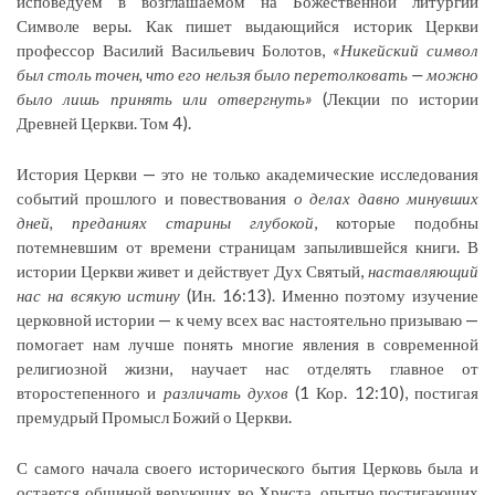
исповедуем в возглашаемом на Божественной литургии
Символе веры. Как пишет выдающийся историк Церкви
профессор Василий Васильевич Болотов,
«Никейский символ
был столь точен, что его нельзя было перетолковать — можно
было лишь принять или отвергнуть»
(Лекции по истории
Древней Церкви. Том 4).
История Церкви — это не только академические исследования
событий прошлого и повествования
о делах давно минувших
дней, преданиях старины глубокой
, которые подобны
потемневшим от времени страницам запылившейся книги. В
истории Церкви живет и действует Дух Святый,
наставляющий
нас на всякую истину
(Ин. 16:13). Именно поэтому изучение
церковной истории — к чему всех вас настоятельно призываю —
помогает нам лучше понять многие явления в современной
религиозной жизни, научает нас отделять главное от
второстепенного и
различать духов
(1 Кор. 12:10), постигая
премудрый Промысл Божий о Церкви.
С самого начала своего исторического бытия Церковь была и
остается общиной верующих во Христа, опытно постигающих