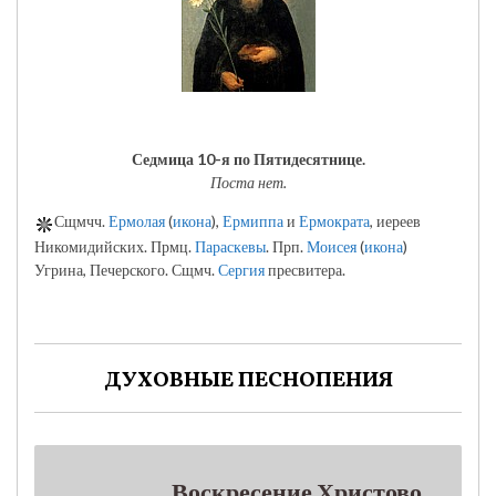
Седмица 10-я по Пятидесятнице.
Поста нет.
Сщмчч.
Ермолая
(
икона
),
Ермиппа
и
Ермократа
, иереев
Никомидийских. Прмц.
Параскевы
. Прп.
Моисея
(
икона
)
Угрина, Печерского. Сщмч.
Сергия
пресвитера.
ДУХОВНЫЕ ПЕСНОПЕНИЯ
Воскресение Христово