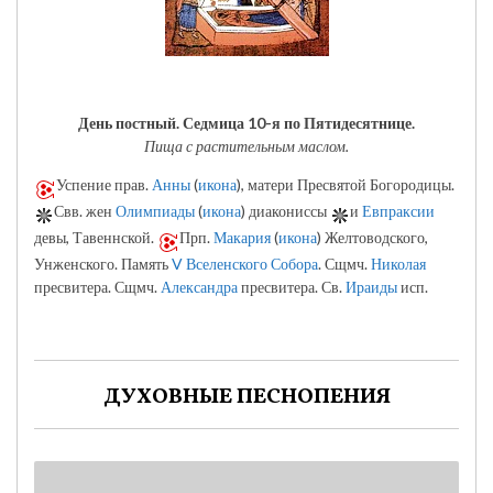
День постный.
Седмица 10-я по Пятидесятнице.
Пища с растительным маслом.
Успение прав.
Анны
(
икона
), матери Пресвятой Богородицы.
Свв. жен
Олимпиады
(
икона
) диакониссы
и
Евпраксии
девы, Тавеннской.
Прп.
Макария
(
икона
) Желтоводского,
Унженского. Память
V Вселенского Собора
. Сщмч.
Николая
пресвитера. Сщмч.
Александра
пресвитера. Св.
Ираиды
исп.
ДУХОВНЫЕ ПЕСНОПЕНИЯ