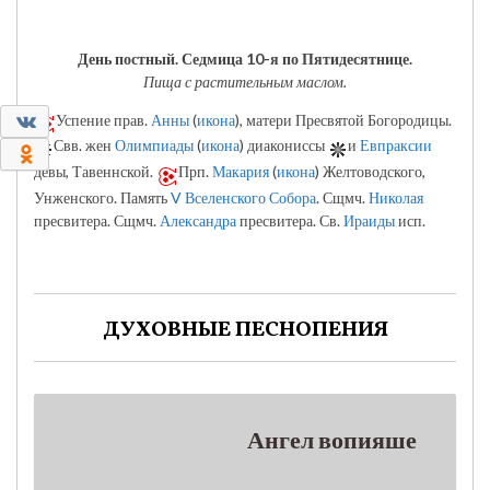
День постный.
Седмица 10-я по Пятидесятнице.
Пища с растительным маслом.
0
Успение прав.
Анны
(
икона
), матери Пресвятой Богородицы.
Свв. жен
Олимпиады
(
икона
) диакониссы
и
Евпраксии
0
девы, Тавеннской.
Прп.
Макария
(
икона
) Желтоводского,
Унженского. Память
V Вселенского Собора
. Сщмч.
Николая
пресвитера. Сщмч.
Александра
пресвитера. Св.
Ираиды
исп.
ДУХОВНЫЕ ПЕСНОПЕНИЯ
Ангел вопияше