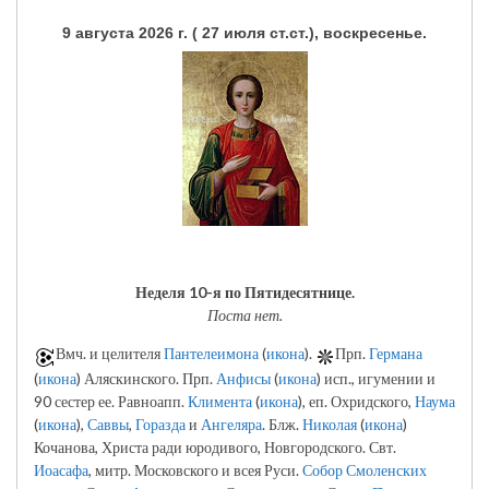
9 августа 2026 г. ( 27 июля ст.ст.), воскресенье.
Неделя 10-я по Пятидесятнице.
Поста нет.
Вмч. и целителя
Пантелеимона
(
икона
).
Прп.
Германа
(
икона
) Аляскинского. Прп.
Анфисы
(
икона
) исп., игумении и
90 сестер ее. Равноапп.
Климента
(
икона
), еп. Охридского,
Наума
(
икона
),
Саввы
,
Горазда
и
Ангеляра
. Блж.
Николая
(
икона
)
Кочанова, Христа ради юродивого, Новгородского. Свт.
Иоасафа
, митр. Московского и всея Руси.
Собор Смоленских