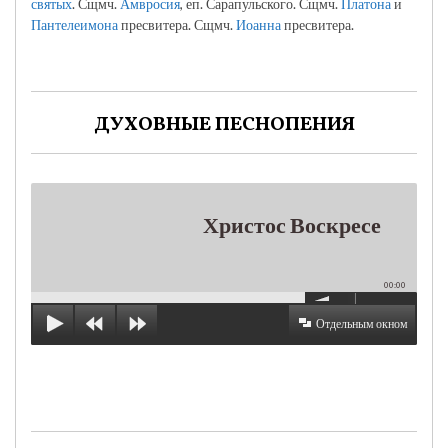
святых
. Сщмч.
Амвросия
, еп. Сарапульского. Сщмч.
Платона
и
Пантелеимона
пресвитера. Сщмч.
Иоанна
пресвитера.
ДУХОВНЫЕ ПЕСНОПЕНИЯ
Христос Воскресе
00:00
Отдельным окном