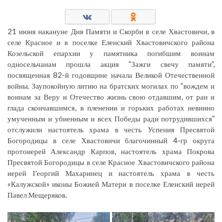
21 июня накануне Дня Памяти и Скорби в селе Хвастовичи, в
селе Красное и в поселке Еленский Хвастовичского района
Козельской епархии у памятника погибшим воинам
односельчанам прошла акция “Зажги свечу памяти”,
посвященная 82-й годовщине начала Великой Отечественной
войны. Заупокойную литию на братских могилах по “вождем и
воинам за Веру и Отечество жизнь свою отдавшим, от ран и
глада скончавшимся, в пленении и горьких работах невинно
умученным и убиенным и всех Победы ради потрудившихся”
отслужили настоятель храма в честь Успения Пресвятой
Богородицы в селе Хвастовичи благочинный 4-гр округа
протоиерей Александр Карпов, настоятель храма Покрова
Пресвятой Богородицы в селе Красное Хвастовичского района
иерей Георгий Махаринец и настоятель храма в честь
«Калужской» иконы Божией Матери в поселке Еленский иерей
Павел Мещеряков.