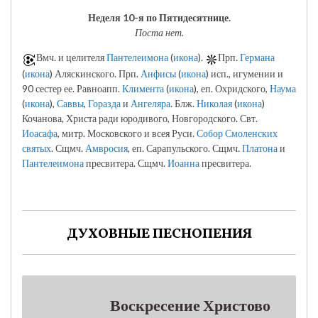
Неделя 10-я по Пятидесятнице.
Поста нет.
Вмч. и целителя
Пантелеимона
(
икона
).
Прп.
Германа
(
икона
) Аляскинского. Прп.
Анфисы
(
икона
) исп., игумении и
90 сестер ее. Равноапп.
Климента
(
икона
), еп. Охридского,
Наума
(
икона
),
Саввы
,
Горазда
и
Ангеляра
. Блж.
Николая
(
икона
)
Кочанова, Христа ради юродивого, Новгородского. Свт.
Иоасафа
, митр. Московского и всея Руси.
Собор Смоленских
святых
. Сщмч.
Амвросия
, еп. Сарапульского. Сщмч.
Платона
и
Пантелеимона
пресвитера. Сщмч.
Иоанна
пресвитера.
ДУХОВНЫЕ ПЕСНОПЕНИЯ
Воскресение Христово