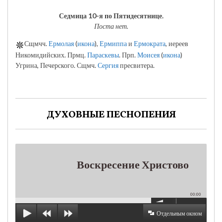
Седмица 10-я по Пятидесятнице.
Поста нет.
Сщмчч.
Ермолая
(
икона
),
Ермиппа
и
Ермократа
, иереев
Никомидийских. Прмц.
Параскевы
. Прп.
Моисея
(
икона
)
Угрина, Печерского. Сщмч.
Сергия
пресвитера.
ДУХОВНЫЕ ПЕСНОПЕНИЯ
Воскресение Христово
00:00
Отдельным окном