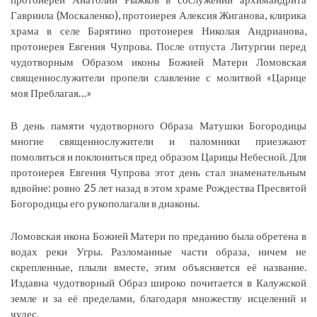
Гавриила (Москаленко), протоиерея Алексия Жиганова, клирика
храма в селе Барятино протоиерея Николая Андрианова,
протоиерея Евгения Чупрова. После отпуста Литургии перед
чудотворным Образом иконы Божией Матери Ломовская
священнослужители пропели славление с молитвой «Царице
моя Преблагая…»
В день памяти чудотворного Образа Матушки Богородицы
многие священнослужители и паломники приезжают
помолиться и поклониться пред образом Царицы Небесной. Для
протоиерея Евгения Чупрова этот день стал знаменательным
вдвойне: ровно 25 лет назад в этом храме Рождества Пресвятой
Богородицы его рукополагали в диаконы.
Ломовская икона Божией Матери по преданию была обретена в
водах реки Угры. Разломанные части образа, ничем не
скрепленные, плыли вместе, этим объясняется её название.
Издавна чудотворный Образ широко почитается в Калужской
земле и за её пределами, благодаря множеству исцелений и
чудес.