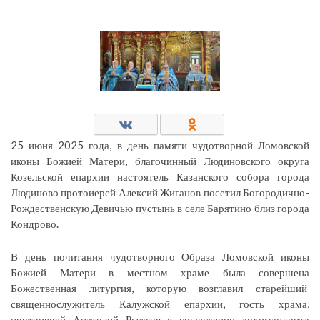
25 июня 2025 года, в день памяти чудотворной Ломовской
иконы Божией Матери, благочинный Людиновского округа
Козельской епархии настоятель Казанского собора города
Людиново протоиерей Алексий Жиганов посетил Богородично-
Рождественскую Девичью пустынь в селе Барятино близ города
Кондрово.
В день почитания чудотворного Образа Ломовской иконы
Божией Матери в местном храме была совершена
Божественная литургия, которую возглавил старейший
священнослужитель Калужской епархии, гость храма,
протоиерей Анатолий Рыжков в сослужении архимандрита