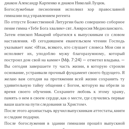
диакон Александр Карпенко и диакон Николай Луцюк.
Богослужебные песнопения исполнил хор православной
гимназии под управлением регента
По отпусте Божественной Литургии было совершено соборное
пение гимна «Тебе Бога хвалим» свт. Амвросия Медиоланского.
Затем епископ Макарий обратился к выпускникам со словом
наставления. «В сегодняшнем евангельском чтении Господь
указывает нам: «Итак, всякого, кто слушает словеса Мои сии и
исполняет их, уподоблю мужу благоразумному, который
построил дом свой на камне» (Мф. 7:24) — отметил владыка. —
Вы сегодня завершаете ту часть жизни, в которую строили
основание, устраивали прочный фундамент своего будущего. Я
желаю вам сегодня на протяжении всей жизни сохранить ту
удивительную тайну общения с Богом, которую вы обрели за
время своего обучения. Сохраните любовь к этому храму,
память о нем в своем сердце, как о месте, где случились первые
ваши шаги на пути следования за Христом».
После этого архипастырь вручил выпускникам аттестаты, книги
и сладкие подарки.
После богослужения в здании гимназии прошёл выпускной