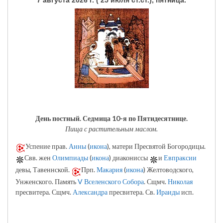
7 августа 2026 г. ( 25 июля ст.ст.), пятница.
День постный.
Седмица 10-я по Пятидесятнице.
Пища с растительным маслом.
Успение прав.
Анны
(
икона
), матери Пресвятой Богородицы.
Свв. жен
Олимпиады
(
икона
) диакониссы
и
Евпраксии
девы, Тавеннской.
Прп.
Макария
(
икона
) Желтоводского,
Унженского. Память
V Вселенского Собора
. Сщмч.
Николая
пресвитера. Сщмч.
Александра
пресвитера. Св.
Ираиды
исп.