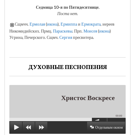
Седмица 10-я по Пятидесятнице.
Поста нет.
Сщмчч.
Ермолая
(
икона
),
Ермиппа
и
Ермократа
, иереев
Никомидийских. Прмц.
Параскевы
. Прп.
Моисея
(
икона
)
Угрина, Печерского. Сщмч.
Сергия
пресвитера.
ДУХОВНЫЕ ПЕСНОПЕНИЯ
Христос Воскресе
00:00
Отдельным окном