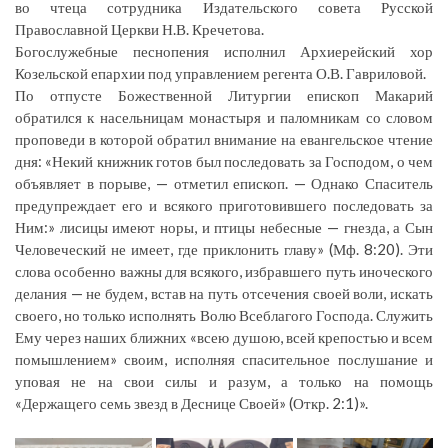
во чтеца сотрудника Издательского совета Русской
Православной Церкви Н.В. Кречетова.
Богослужебные песнопения исполнил Архиерейский хор
Козельской епархии под управлением регента О.В. Гавриловой.
По отпусте Божественной Литургии епископ Макарий
обратился к насельницам монастыря и паломникам со словом
проповеди в которой обратил внимание на евангельское чтение
дня: «Некий книжник готов был последовать за Господом, о чем
объявляет в порыве, — отметил епископ. — Однако Спаситель
предупреждает его и всякого приготовившего последовать за
Ним:» лисицы имеют норы, и птицы небесные — гнезда, а Сын
Человеческий не имеет, где приклонить главу» (Мф. 8:20). Эти
слова особенно важны для всякого, избравшего путь иноческого
делания — не будем, встав на путь отсечения своей воли, искать
своего, но только исполнять Волю Всеблагого Господа. Служить
Ему через наших ближних «всею душою, всей крепостью и всем
помышлением» своим, исполняя спасительное послушание и
уповая не на свои силы и разум, а только на помощь
«Держащего семь звезд в Деснице Своей» (Откр. 2:1)».