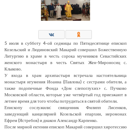
5 июля в субботу 4-ой седмицы по Пятидесятнице епископ
Козельский и Людиновский Макарий совершил Божественную
Литургию в храме в честь сорока мучеников Севастийских
женского монастыря в честь Святых Жен-Мироносиц с.
Клыково.
У входа в храм архипастыря встречала настоятельница
монастыря игумения Иоанна (Павлова) с сестрами обители, а
также подопечные Фонда «Дом слепоглухих» с. Пучково
Московской области, которые уже четвёртый год приезжают в
летнее время для того чтобы потрудиться в святой обители.
Епископу сослужили: священник Филипп Лисенков,
заведующий канцелярией Козельской епархии, иеромонах
Ефрем (Ястребов) и диакон Александр Карпенко.
После мирной ектении епископ Макарий совершил хиротессию