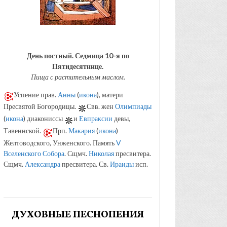
День постный.
Седмица 10-я по
Пятидесятнице.
Пища с растительным маслом.
Успение прав.
Анны
(
икона
), матери
Пресвятой Богородицы.
Свв. жен
Олимпиады
(
икона
) диакониссы
и
Евпраксии
девы,
Тавеннской.
Прп.
Макария
(
икона
)
Желтоводского, Унженского. Память
V
Вселенского Собора
. Сщмч.
Николая
пресвитера.
Сщмч.
Александра
пресвитера. Св.
Ираиды
исп.
ДУХОВНЫЕ ПЕСНОПЕНИЯ