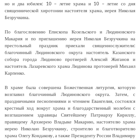
но и два юбилея: 10 – летие храма и 10 – летие со дня
священнической хиротонии настоятеля храма, иерея Николая
Безручкина.
По благословению Епископа Козельского и Людиновского
Макария и по приглашению иерея Николая Безручкина на
престольный праздник приехали священнослужители:
благочинный Людиновского округа настоятель Казанского
собора города Людиново протиерей Алексий Жиганов и
настоятель Лазаревского храма Людинова протоиерей Михаил
Карпенко.
В храме была совершена Божественная литургия, которую
возглавил благочинный Людиновского округа. Затем, с
праздничными песнопениями и чтением Евангелия, состоялся
крестный ход вокруг храма и благодарственный молебен с
возглашением здравицы Святейшему Патриарху Кириллу,
правящему Архиерею Владыке Макарию, настоятелю храма
иерею Николаю Безручкину, строителю и благотворителю
храма Олегу Кондакову, а также Президенту России Владимиру