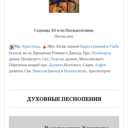
Седмица 10-я по Пятидесятнице.
Поста нет.
Мц.
Христины
.
Мчч. блгвв. князей
Бориса
(
икона
) и
Глеба
(
икона
), во св. Крещении Романа и Давида. Прп.
Поликарпа
,
архим. Печерского. Свт.
Георгия
, архиеп. Могилевского.
Обретение мощей прп.
Далмата
Исетского. Сщмч.
Алфея
диакона. Свв.
Николая
(
икона
) и
Иоанна
испп., пресвитеров.
ДУХОВНЫЕ ПЕСНОПЕНИЯ
Воскресение Христово