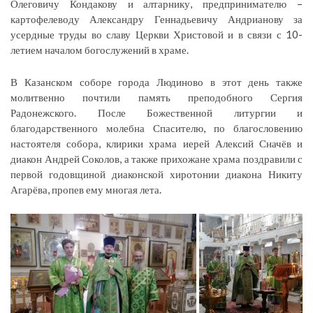
Олеговичу Кондакову и алтарнику, предпринимателю –
картофелеводу Александру Геннадьевичу Андрианову за
усердные труды во славу Церкви Христовой и в связи с 10-
летием началом богослужений в храме.
В Казанском соборе города Людиново в этот день также
молитвенно почтили память преподобного Сергия
Радонежского. После Божественной литургии и
благодарственного молебна Спасителю, по благословению
настоятеля собора, клирики храма иерей Алексий Сначёв и
диакон Андрей Соколов, а также прихожане храма поздравили с
первой годовщиной диаконской хиротонии диакона Никиту
Агарёва, пропев ему многая лета.