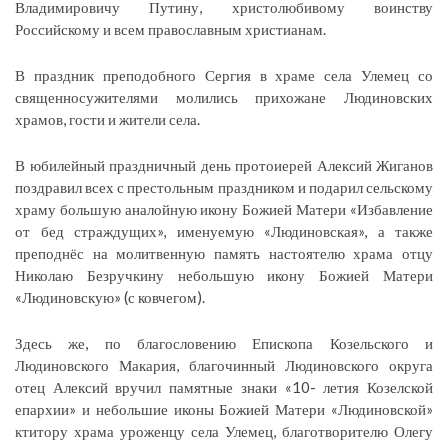
Владимировичу Путину, христолюбивому воинству
Российскому и всем православным христианам.
В праздник преподобного Сергия в храме села Улемец со
священносужителями молились прихожане Людиновских
храмов, гости и жители села.
В юбилейный праздничный день протоиерей Алексий Жиганов
поздравил всех с престольным праздником и подарил сельскому
храму большую аналойную икону Божией Матери «Избавление
от бед страждущих», именуемую «Людиновская», а также
преподнёс на молитвенную память настоятелю храма отцу
Николаю Безручкину небольшую икону Божией Матери
«Людиновскую» (с ковчегом).
Здесь же, по благословению Епископа Козельского и
Людиновского Макария, благочинный Людиновского округа
отец Алексий вручил памятные знаки «10- летия Козелской
епархии» и небольшие иконы Божией Матери «Людиновской»
ктитору храма уроженцу села Улемец, благотворителю Олегу