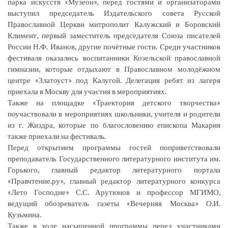
парка искусств «Музеон», перед гостями и организаторами
выступил председатель Издательского совета Русской
Православной Церкви митрополит Калужский и Боровский
Климент, первый заместитель председателя Союза писателей
России Н.Ф. Иванов, другие почётные гости. Среди участников
фестиваля оказались воспитанники Козельской православной
гимназии, которые отдыхают в Православном молодёжном
центре «Златоуст» под Калугой. Делегация ребят из лагеря
приехала в Москву для участия в мероприятиях.
Также на площадке «Траектория детского творчества»
поучаствовали в мероприятиях школьники, учителя и родители
из г. Жиздра, которые по благословению епископа Макария
также приехали на фестиваль.
Перед открытием программы гостей поприветствовали
преподаватель Государственного литературного института им.
Горького, главный редактор литературного портала
«Правчтение.ру», главный редактор литературного конкурса
«Лето Господне» С.С. Арутюнов и профессор МГИМО,
ведущий обозреватель газеты «Вечерняя Москва» О.И.
Кузьмина.
Также в ходе насыщенной программы перед участниками