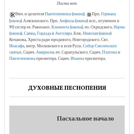
Поста нет.
Вмч. и целителя
Пантелеимона
(
икона
).
Прп.
Германа
(
икона
) Аляскинского. Прп.
Анфисы
(
икона
) исп., игумении и
90 сестер ее. Равноапп.
Климента
(
икона
), еп. Охридского,
Наума
(
икона
),
Саввы
,
Горазда
и
Ангеляра
. Блж.
Николая
(
икона
)
Кочанова, Христа ради юродивого, Новгородского. Свт.
Иоасафа
, митр. Московского и всея Руси.
Собор Смоленских
святых
. Сщмч.
Амвросия
, еп. Сарапульского. Сщмч.
Платона
и
Пантелеимона
пресвитера. Сщмч.
Иоанна
пресвитера.
ДУХОВНЫЕ ПЕСНОПЕНИЯ
Пасхальное начало