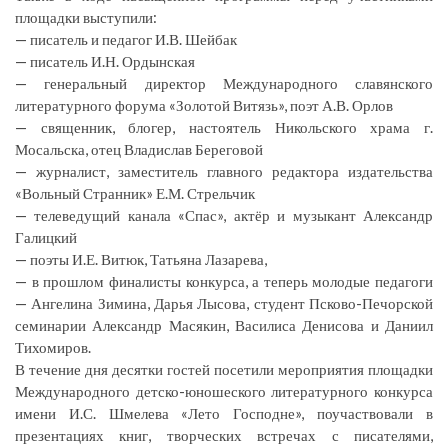
площадки выступили:
— писатель и педагог И.В. Шейбак
— писатель И.Н. Ордынская
— генеральный директор Международного славянского
литературного форума «Золотой Витязь», поэт А.В. Орлов
— священник, блогер, настоятель Никольского храма г.
Мосальска, отец Владислав Береговой
— журналист, заместитель главного редактора издательства
«Вольный Странник» Е.М. Стрельчик
— телеведущий канала «Спас», актёр и музыкант Александр
Галицкий
— поэты И.Е. Витюк, Татьяна Лазарева,
— в прошлом финалисты конкурса, а теперь молодые педагоги
— Ангелина Зимина, Дарья Лысова, студент Псково-Печорской
семинарии Александр Масякин, Василиса Денисова и Даниил
Тихомиров.
В течение дня десятки гостей посетили мероприятия площадки
Международного детско-юношеского литературного конкурса
имени И.С. Шмелева «Лето Господне», поучаствовали в
презентациях книг, творческих встречах с писателями,