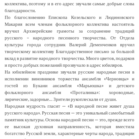
коллектива, поэтому и в его адрес звучали самые добрые слова
благодарности.
По благословению Епископа Козельского и Людиновского
Макария всем членам фольклорного коллектива настоятель
вручил Архиерейские грамоты за сохранение традиций
русского – народного песенного творчества. От Отдела
культуры города сотрудник Валерий Деменченков вручил
творческому коллективу Благодарственное письмо за большой
вклад в развитие народного творчества. Много цветов, подарков
и просто добрых пожеланий прозвучало в адрес юбиляров.
На юбилейном празднике звучали русские народные песни в
исполнении виновников торжества ансамбля «Черновцы» и
гостей из Букани ансамбля «Марьюшка» и детского
фольклорного ансамбля «Проталинка»: хороводные,
лирические, задорные… Зрители рукоплескали от души.
Народная мудрость гласит — «В народной песне живет душа
русского народа». Русская песня — это уникальный самобытный
памятник культуры. Основа народной песни — это, прежде всего
ее высокая духовная направленность, которая вместила
богатство Русской земли, характерные черты народа, традиции