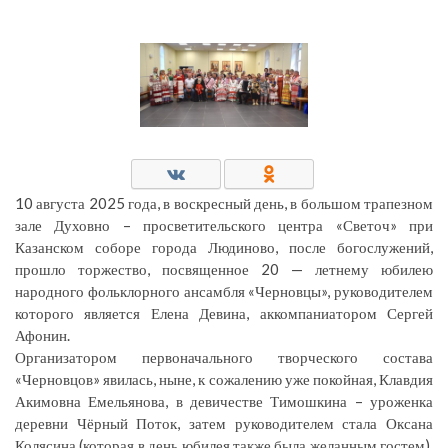
10 августа 2025 года, в воскресный день, в большом трапезном
зале Духовно – просветительского центра «Светоч» при
Казанском соборе города Людиново, после богослужений,
прошло торжество, посвященное 20 — летнему юбилею
народного фольклорного ансамбля «Черновцы», руководителем
которого является Елена Девина, аккомпаниатором Сергей
Афонин.
Организатором первоначального творческого состава
«Черновцов» явилась, ныне, к сожалению уже покойная, Клавдия
Акимовна Емельянова, в девичестве Тимошкина – уроженка
деревни Чёрный Поток, затем руководителем стала Оксана
Колясина (которая в день юбилея также была желанным гостем),