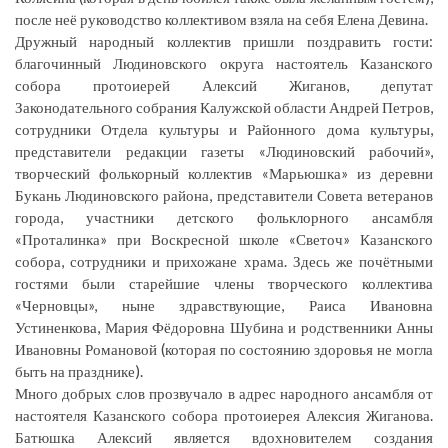
после неё руководство коллективом взяла на себя Елена Девина.
Дружный народный коллектив пришли поздравить гости:
благочинный Людиновского округа настоятель Казанского
собора протоиерей Алексий Жиганов, депутат
Законодательного собрания Калужской области Андрей Петров,
сотрудники Отдела культуры и Районного дома культуры,
представители редакции газеты «Людиновский рабочий»,
творческий фолькорный коллектив «Марьюшка» из деревни
Букань Людиновского района, представители Совета ветеранов
города, участники детского фольклорного ансамбля
«Проталинка» при Воскресной школе «Светоч» Казанского
собора, сотрудники и прихожане храма. Здесь же почётными
гостями были старейшие члены творческого коллектива
«Черновцы», ныне здравствующие, Раиса Ивановна
Устиненкова, Мария Фёдоровна Шубина и родственники Анны
Ивановны Романовой (которая по состоянию здоровья не могла
быть на празднике).
Много добрых слов прозвучало в адрес народного ансамбля от
настоятеля Казанского собора протоиерея Алексия Жиганова.
Батюшка Алексий является вдохновителем создания