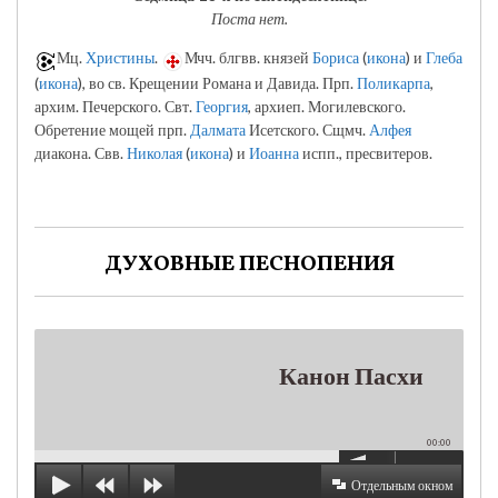
Поста нет.
Мц.
Христины
.
Мчч. блгвв. князей
Бориса
(
икона
) и
Глеба
(
икона
), во св. Крещении Романа и Давида. Прп.
Поликарпа
,
архим. Печерского. Свт.
Георгия
, архиеп. Могилевского.
Обретение мощей прп.
Далмата
Исетского. Сщмч.
Алфея
диакона. Свв.
Николая
(
икона
) и
Иоанна
испп., пресвитеров.
ДУХОВНЫЕ ПЕСНОПЕНИЯ
Канон Пасхи
00:00
Отдельным окном