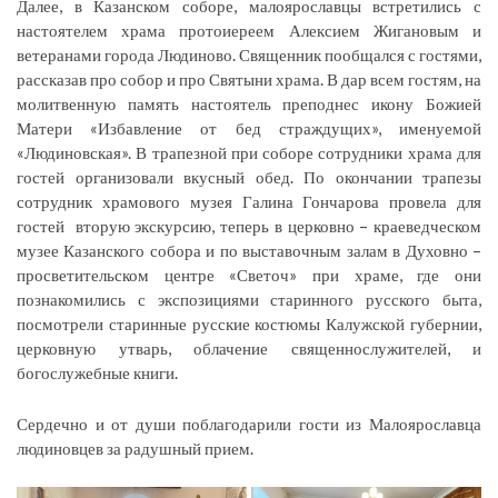
Далее, в Казанском соборе, малоярославцы встретились с
настоятелем храма протоиереем Алексием Жигановым и
ветеранами города Людиново. Священник пообщался с гостями,
рассказав про собор и про Святыни храма. В дар всем гостям, на
молитвенную память настоятель преподнес икону Божией
Матери «Избавление от бед страждущих», именуемой
«Людиновская». В трапезной при соборе сотрудники храма для
гостей организовали вкусный обед. По окончании трапезы
сотрудник храмового музея Галина Гончарова провела для
гостей вторую экскурсию, теперь в церковно – краеведческом
музее Казанского собора и по выставочным залам в Духовно –
просветительском центре «Светоч» при храме, где они
познакомились с экспозициями старинного русского быта,
посмотрели старинные русские костюмы Калужской губернии,
церковную утварь, облачение священнослужителей, и
богослужебные книги.
Сердечно и от души поблагодарили гости из Малоярославца
людиновцев за радушный прием.