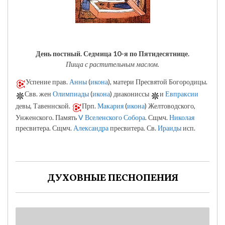
День постный.
Седмица 10-я по Пятидесятнице.
Пища с растительным маслом.
Успение прав.
Анны
(
икона
), матери Пресвятой Богородицы.
Свв. жен
Олимпиады
(
икона
) диакониссы
и
Евпраксии
девы, Тавеннской.
Прп.
Макария
(
икона
) Желтоводского,
Унженского. Память
V Вселенского Собора
. Сщмч.
Николая
пресвитера. Сщмч.
Александра
пресвитера. Св.
Ираиды
исп.
ДУХОВНЫЕ ПЕСНОПЕНИЯ