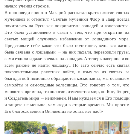
начало учения отроков.
В проповеди епископ Макарий рассказал кратко житие святых
мучеников и отметил: «Святые мученики Флор и Лавр всегда
почитались на Руси как покровители лошадей и коневодства.
Это было установлено в связи с тем, что при открытии их
святых мощей случилось избавление от лошадиного мора.
Представьте себе какое это было почитание, ведь вся жизнь
была связана с лошадьми — на них пахали, перевозили грузы,
сами ездили и даже воевали на лошадях. А теперь наверное и во
всем районе не найти лошадку.. Но зато сейчас есть святая
покровительница ракетных войск, к кому-то из святых за
благодатной помощью обращаются космонавты, мы освящаем
самолёты и самоходные колесницы. Это говорит о том, что
меняются времена, технологии, изменяется мир, но Бог, Творец
и Создатель мира — неизменен. И мы нуждаемся в Его помощи
и защите не меньше, чем люди в старые времена. Мы просим
Его благословения и Он никогда не оставляет нас!»