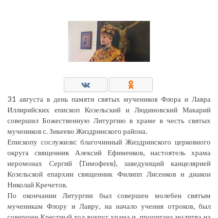
31 августа в день памяти святых мучеников Флора и Лавра
Иллирийских епископ Козельский и Людиновский Макарий
совершил Божественную Литургию в храме в честь святых
мучеников с. Зикеево Жиздринского района.
Епископу сослужили: благочинный Жиздринского церковного
округа священник Алексий Ефименков, настоятель храма
иеромонах Сергий (Тимофеев), заведующий канцелярией
Козельской епархии священник Филипп Лисенков и диакон
Николай Кречетов.
По окончании Литургии был совершен молебен святым
мученикам Флору и Лавру, на начало учения отроков, был
совершен Крестный ход вокруг храма и прочитана молитва на