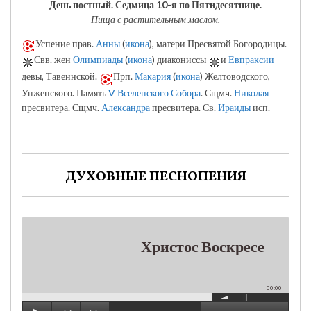
День постный.
Седмица 10-я по Пятидесятнице.
Пища с растительным маслом.
Успение прав.
Анны
(
икона
), матери Пресвятой Богородицы.
Свв. жен
Олимпиады
(
икона
) диакониссы
и
Евпраксии
девы, Тавеннской.
Прп.
Макария
(
икона
) Желтоводского,
Унженского. Память
V Вселенского Собора
. Сщмч.
Николая
пресвитера. Сщмч.
Александра
пресвитера. Св.
Ираиды
исп.
ДУХОВНЫЕ ПЕСНОПЕНИЯ
Христос Воскресе
00:00