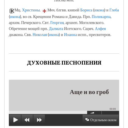
Мц.
Христины
.
Мчч. блгвв. князей
Бориса
(
икона
) и
Глеба
(
икона
), во св. Крещении Романа и Давида. Прп.
Поликарпа
,
архим. Печерского. Свт.
Георгия
, архиеп. Могилевского.
Обретение мощей прп.
Далмата
Исетского. Сщмч.
Алфея
диакона. Свв.
Николая
(
икона
) и
Иоанна
испп., пресвитеров.
ДУХОВНЫЕ ПЕСНОПЕНИЯ
Аще и во гроб
00:00
Отдельным окном