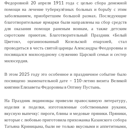
Федоровной 20 апреля 1911 года с целью сбора денежной
помощи на лечение туберкулёзных больных и борьбу с этим
заболеванием, приобретшим большой размах. Последующие
благотворительные ярмарки были направлены на сбор средств
для оказания помощи раненым воинам, а также детским
сиротским приютам. Благотворительный Праздник «Белый
Цветок», организованный Козельской епархией, стал
проводиться в честь святой царицы Александры Феодоровны и
посвящался милосердному служению Царской семьи и сестер
милосердия.
В этом 2025 году это особенное и праздничное событие было
посвящено знаменательной дате – 110-летию визита Великой
княгини Елизаветы Федоровны в Оптину Пустынь.
На Праздник людиновцы привезли православную литературу,
изделия и поделки, изготовленные собственными руками,
вкусную выпечку: пироги, блины и медовые пряники. Пряники,
которые с любовью приготовила прихожанка Казанского собора
Татьяна Криницына, были не только вкусными и аппетитными,