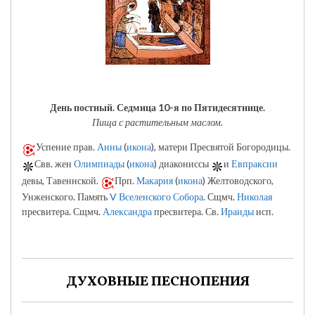
День постный.
Седмица 10-я по Пятидесятнице.
Пища с растительным маслом.
Успение прав.
Анны
(
икона
), матери Пресвятой Богородицы.
Свв. жен
Олимпиады
(
икона
) диакониссы
и
Евпраксии
девы, Тавеннской.
Прп.
Макария
(
икона
) Желтоводского,
Унженского. Память
V Вселенского Собора
. Сщмч.
Николая
пресвитера. Сщмч.
Александра
пресвитера. Св.
Ираиды
исп.
ДУХОВНЫЕ ПЕСНОПЕНИЯ