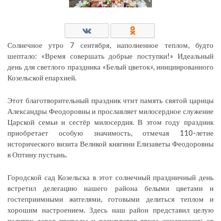
Солнечное утро 7 сентября, наполненное теплом, будто
шептало: «Время совершать добрые поступки!» Идеальный
день для светлого праздника «Белый цветок», инициированного
Козельской епархией.
Этот благотворительный праздник чтит память святой царицы
Александры Феодоровны и прославляет милосердное служение
Царской семьи и сестёр милосердия. В этом году праздник
приобретает особую значимость, отмечая 110-летие
исторического визита Великой княгини Елизаветы Феодоровны
в Оптину пустынь.
Городской сад Козельска в этот солнечный праздничный день
встретил делегацию нашего района белыми цветами и
гостеприимными жителями, готовыми делиться теплом и
хорошим настроением. Здесь наш район представил целую
палитру даров природы и результатов труда жиздринцев: от