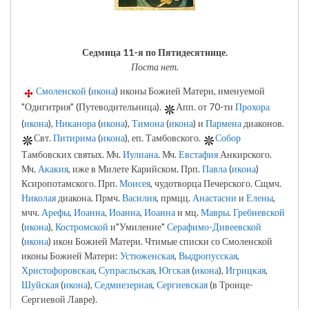
Седмица 11-я по Пятидесятнице.
Поста нет.
Смоленской
(
икона
) иконы Божией Матери, именуемой
"Одигитрия" (Путеводительница).
Апп. от 70-ти
Прохора
(
икона
),
Никанора
(
икона
),
Тимона
(
икона
) и
Пармена
диаконов.
Свт.
Питирима
(
икона
), еп. Тамбовского.
Собор
Тамбовских святых. Мч.
Иулиана
. Мч.
Евстафия
Анкирского.
Мч.
Акакия
, иже в Милете Карийском. Прп.
Павла
(
икона
)
Ксиропотамского. Прп.
Моисея
, чудотворца Печерского. Сщмч.
Николая
диакона. Прмч.
Василия
, прмцц.
Анастасии
и
Елены
,
мчч.
Арефы
,
Иоанна
,
Иоанна
,
Иоанна
и мц.
Мавры
.
Гребневской
(
икона
),
Костромской
и"Умиление"
Серафимо-Дивеевской
(
икона
) икон Божией Матери. Чтимые списки со Смоленской
иконы Божией Матери:
Устюженская
,
Выдропусская
,
Христофоровская
,
Супрасльская
,
Югская
(
икона
),
Игрицкая
,
Шуйская
(
икона
),
Седмиезерная
,
Сергиевская
(в Троице-
Сергиевой Лавре).