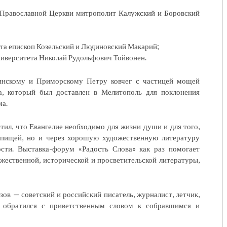
й Православной Церкви митрополит Калужский и Боровский
ета епископ Козельский и Людиновский Макарий;
ниверситета Николай Рудольфович Тойвонен.
янскому и Приморскому Петру ковчег с частицей мощей
а, который был доставлен в Мелитополь для поклонения
ма.
ил, что Евангелие необходимо для жизни души и для того,
 пищей, но и через хорошую художественную литературу
сти. Выставка-форум «Радость Слова» как раз помогает
жественной, исторической и просветительской литературы,
в — советский и российский писатель, журналист, летчик,
й обратился с приветственным словом к собравшимся и