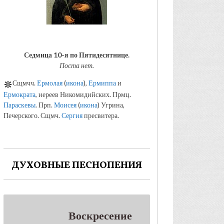
Седмица 10-я по Пятидесятнице.
Поста нет.
Сщмчч.
Ермолая
(
икона
),
Ермиппа
и
Ермократа
, иереев Никомидийских. Прмц.
Параскевы
. Прп.
Моисея
(
икона
) Угрина,
Печерского. Сщмч.
Сергия
пресвитера.
ДУХОВНЫЕ ПЕСНОПЕНИЯ
Воскресение