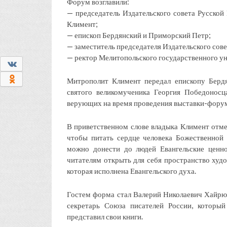
Форум возглавили:
— председатель Издательского совета Русско
Климент;
— епископ Бердянский и Приморский Петр;
— заместитель председателя Издательского сов
— ректор Мелитопольского государственного у
0
0
Митрополит Климент передал епископу Берд
святого великомученика Георгия Победоносц
верующих на время проведения выставки-фору
В приветственном слове владыка Климент отмет
чтобы питать сердце человека Божественной
можно донести до людей Евангельские ценно
читателям открыть для себя пространство худо
которая исполнена Евангельского духа.
Гостем форма стал Валерий Николаевич Хайрюзо
секретарь Союза писателей России, которы
представил свои книги.