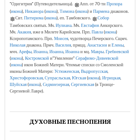
"Одигитрия" (Путеводительница).
Апп. от 70-ти
Прохора
(
икона
),
Никанора
(
икона
),
Тимона
(
икона
) и
Пармена
диаконов.
Свт.
Питирима
(
икона
), еп. Тамбовского.
Собор
Тамбовских святых. Мч.
Иулиана
. Мч.
Евстафия
Анкирского.
Мч.
Акакия
, иже в Милете Карийском. Прп.
Павла
(
икона
)
Ксиропотамского. Прп.
Моисея
, чудотворца Печерского. Сщмч.
Николая
диакона. Прмч.
Василия
, прмцц.
Анастасии
и
Елены
,
мчч.
Арефы
,
Иоанна
,
Иоанна
,
Иоанна
и мц.
Мавры
.
Гребневской
(
икона
),
Костромской
и"Умиление"
Серафимо-Дивеевской
(
икона
) икон Божией Матери. Чтимые списки со Смоленской
иконы Божией Матери:
Устюженская
,
Выдропусская
,
Христофоровская
,
Супрасльская
,
Югская
(
икона
),
Игрицкая
,
Шуйская
(
икона
),
Седмиезерная
,
Сергиевская
(в Троице-
Сергиевой Лавре).
ДУХОВНЫЕ ПЕСНОПЕНИЯ