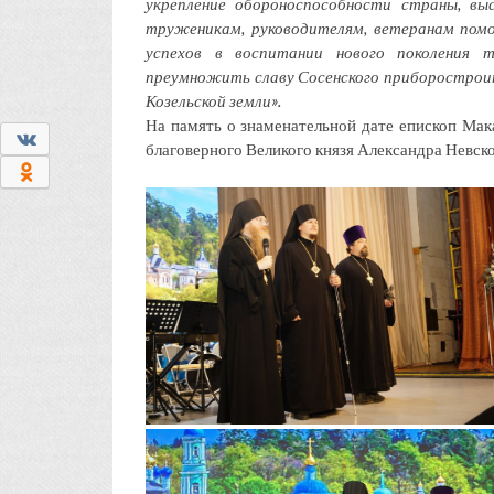
укрепление обороноспособности страны, вы
труженикам, руководителям, ветеранам помо
успехов в воспитании нового поколения 
преумножить славу Сосенского приборостроит
Козельской земли».
На память о знаменательной дате епископ Мак
0
благоверного Великого князя Александра Невско
0