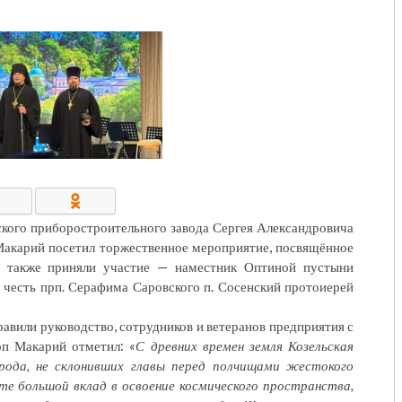
КОНТАКТЫ/РЕКВИЗИТЫ
кого приборостроительного завода Сергея Александровича
Макарий посетил торжественное мероприятие, посвящённое
и также приняли участие — наместник Оптиной пустыни
 честь прп. Серафима Саровского п. Сосенский протоиерей
авили руководство, сотрудников и ветеранов предприятия с
коп Макарий отметил:
«С древних времен земля Козельская
рода, не склонивших главы перед полчищами жестокого
те большой вклад в освоение космического пространства,