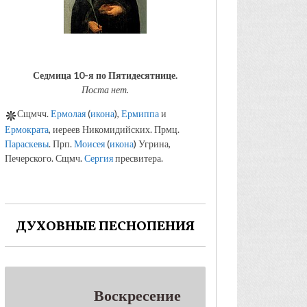
Седмица 10-я по Пятидесятнице.
Поста нет.
Сщмчч.
Ермолая
(
икона
),
Ермиппа
и
Ермократа
, иереев Никомидийских. Прмц.
Параскевы
. Прп.
Моисея
(
икона
) Угрина,
Печерского. Сщмч.
Сергия
пресвитера.
ДУХОВНЫЕ ПЕСНОПЕНИЯ
Воскресение