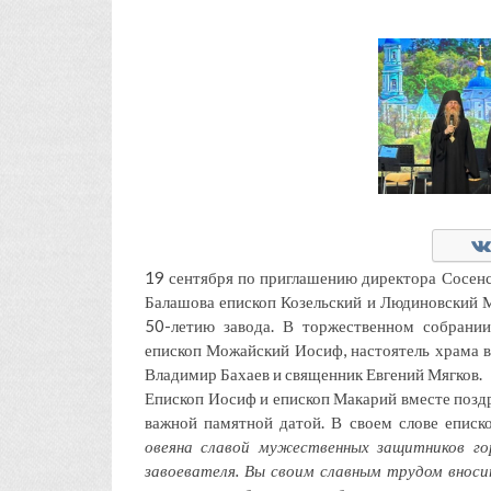
19 сентября по приглашению директора Сосенс
Балашова епископ Козельский и Людиновский 
50-летию завода. В торжественном собрани
епископ Можайский Иосиф, настоятель храма в
Владимир Бахаев и священник Евгений Мягков.
Епископ Иосиф и епископ Макарий вместе поздр
важной памятной датой. В своем слове епис
овеяна славой мужественных защитников го
завоевателя. Вы своим славным трудом вноси