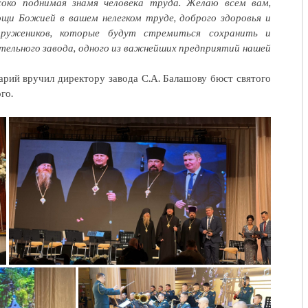
соко поднимая знамя человека труда. Желаю всем вам,
щи Божией в вашем нелегком труде, доброго здоровья и
тружеников, которые будут стремиться сохранить и
ельного завода, одного из важнейших предприятий нашей
арий вручил директору завода С.А. Балашову бюст святого
го.