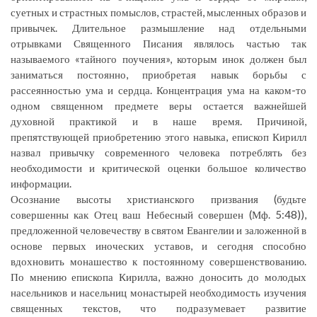
суетных и страстных помыслов, страстей, мысленных образов и
привычек. Длительное размышление над отдельными
отрывками Священного Писания являлось частью так
называемого «тайного поучения», которым инок должен был
заниматься постоянно, приобретая навык борьбы с
рассеянностью ума и сердца. Концентрация ума на каком-то
одном священном предмете веры остается важнейшей
духовной практикой и в наше время. Причиной,
препятствующей приобретению этого навыка, епископ Кирилл
назвал привычку современного человека потреблять без
необходимости и критической оценки большое количество
информации.
Осознание высоты христианского призвания (будьте
совершенны как Отец ваш Небесный совершен (Мф. 5:48)),
предложенной человечеству в святом Евангелии и заложенной в
основе первых иноческих уставов, и сегодня способно
вдохновить монашество к постоянному совершенствованию.
По мнению епископа Кирилла, важно доносить до молодых
насельников и насельниц монастырей необходимость изучения
священных текстов, что подразумевает развитие