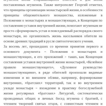
поставленных игуменов. Также митрополит Георгий отметил,
что принципы организации монастырской жизни, в особенности
принципы общежительного монашества, изложенные в
Положении о монастырях и монашествующих, в Концепции по
составлению уставов внутренней жизни, помогают игуменам не
просто сформировать устав и повседневный распорядок своего
монастыря, но организовать жизнь насельников обители на
основе древних традиций в русле святоотеческого учения.
За восемь лет, прошедших со времени принятия первого и
основного документа – Положения о монастырях и
монашествующих, и его приложений – таких, как Концепция
составления уставов внутренней жизни монастырей, «Келейное
правило монашествующего», «Духовное руководство
монашествующими», в ряде обителей произошли видимые
изменения и во внешнем облике, например, формирование
внутренних, «братских» территорий, так и во внутреннем
укладе монастыря – вхождение в практику богослужебной
жизни регулярных «братских» Литургий, систематически
проводимых общих и личных бесед игумена с братией, с
чтением творений святых отцов, с совместным чтением и