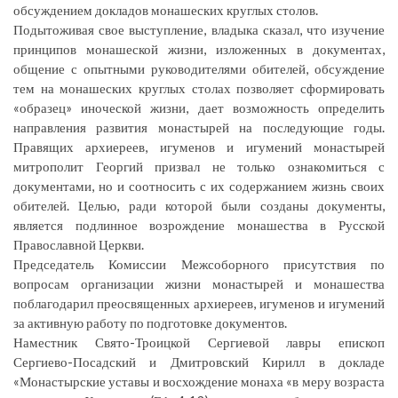
обсуждением докладов монашеских круглых столов.
Подытоживая свое выступление, владыка сказал, что изучение
принципов монашеской жизни, изложенных в документах,
общение с опытными руководителями обителей, обсуждение
тем на монашеских круглых столах позволяет сформировать
«образец» иноческой жизни, дает возможность определить
направления развития монастырей на последующие годы.
Правящих архиереев, игуменов и игумений монастырей
митрополит Георгий призвал не только ознакомиться с
документами, но и соотносить с их содержанием жизнь своих
обителей. Целью, ради которой были созданы документы,
является подлинное возрождение монашества в Русской
Православной Церкви.
Председатель Комиссии Межсоборного присутствия по
вопросам организации жизни монастырей и монашества
поблагодарил преосвященных архиереев, игуменов и игумений
за активную работу по подготовке документов.
Наместник Свято-Троицкой Сергиевой лавры епископ
Сергиево-Посадский и Дмитровский Кирилл в докладе
«Монастырские уставы и восхождение монаха «в меру возраста