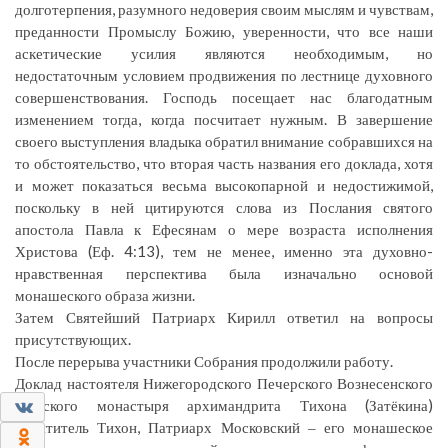
долготерпения, разумного недоверия своим мыслям и чувствам,
преданности Промыслу Божию, уверенности, что все наши
аскетические усилия являются необходимым, но
недостаточным условием продвижения по лестнице духовного
совершенствования. Господь посещает нас благодатным
изменением тогда, когда посчитает нужным. В завершение
своего выступления владыка обратил внимание собравшихся на
то обстоятельство, что вторая часть названия его доклада, хотя
и может показаться весьма высокопарной и недостижимой,
поскольку в ней цитируются слова из Послания святого
апостола Павла к Ефесянам о мере возраста исполнения
Христова (Еф. 4:13), тем не менее, именно эта духовно-
нравственная перспектива была изначально основой
монашеского образа жизни.
Затем Святейший Патриарх Кирилл ответил на вопросы
присутствующих.
После перерыва участники Собрания продолжили работу.
Доклад настоятеля Нижегородского Печерского Вознесенского
0
мужского монастыря архимандрита Тихона (Затёкина)
«Святитель Тихон, Патриарх Московский ‒ его монашеское
0