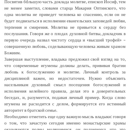
Посвятив бóльшую часть доклада молитве, епископ Иосиф, тем
не менее заметил, словами старца Макария Оптинского, что
одна молитва не приведет человека ко спасению, если он не
будет подвизаться в исполнении евангельских заповедей любви,
терпения и смирения. Молитва не привьется к сердцу без
послушания. Говоря же о плодах духовной битвы, докладчик в
первую очередь назвал чистоту сердца и «высший трофей» –
совершенную любовь, соделывающую человека живым храмом
Божиим.
Завершая выступление, владыка предложил свой взгляд на то,
что современные игумены должны делать, прививая братии
любовь к богослужению и молитве. Личный контроль за
дисциплиной важен, но недостаточен. Нужно объяснить
насельникам духовный смысл посещения богослужений и
исполнения келейного правила, делая это в доверительных
беседах, и, разумеется, подавая личный пример. Когда слово
игумена не расходится с делом, формируется его истинный
авторитет в братской семье.
Необходимо отметить еще одну важную мысль владыки: говоря
о том, что зачастую сегодня именно монастырские храмы
оказываются полны молящимися, он подчеркнул, что это