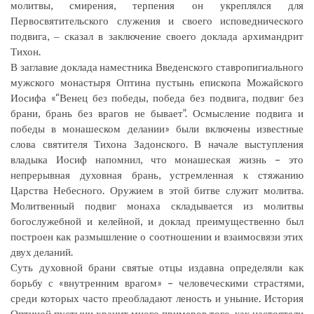
молитвы, смирения, терпения он укреплялся для
Первосвятительского служения и своего исповеднического
подвига, ‒ сказал в заключение своего доклада архимандрит
Тихон.
В заглавие доклада наместника Введенского ставропигиального
мужского монастыря Оптина пустынь епископа Можайского
Иосифа «“Венец без победы, победа без подвига, подвиг без
брани, брань без врагов не бывает”. Осмысление подвига и
победы в монашеском делании» были включены известные
слова святителя Тихона Задонского. В начале выступления
владыка Иосиф напомнил, что монашеская жизнь – это
непрерывная духовная брань, устремленная к стяжанию
Царства Небесного. Оружием в этой битве служит молитва.
Молитвенный подвиг монаха складывается из молитвы
богослужебной и келейной, и доклад преимущественно был
построен как размышление о соотношении и взаимосвязи этих
двух деланий.
Суть духовной брани святые отцы издавна определяли как
борьбу с «внутренним врагом» – человеческими страстями,
среди которых часто преобладают леность и уныние. История
Оптиной пустыни хранит много примеров того, как настоятели