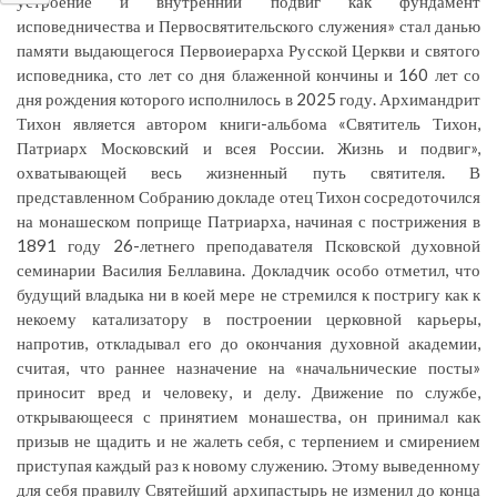
устроение и внутренний подвиг как фундамент
исповедничества и Первосвятительского служения» стал данью
памяти выдающегося Первоиерарха Русской Церкви и святого
исповедника, сто лет со дня блаженной кончины и 160 лет со
дня рождения которого исполнилось в 2025 году. Архимандрит
Тихон является автором книги-альбома «Святитель Тихон,
Патриарх Московский и всея России. Жизнь и подвиг»,
охватывающей весь жизненный путь святителя. В
представленном Собранию докладе отец Тихон сосредоточился
на монашеском поприще Патриарха, начиная с пострижения в
1891 году 26-летнего преподавателя Псковской духовной
семинарии Василия Беллавина. Докладчик особо отметил, что
будущий владыка ни в коей мере не стремился к постригу как к
некоему катализатору в построении церковной карьеры,
напротив, откладывал его до окончания духовной академии,
считая, что раннее назначение на «начальнические посты»
приносит вред и человеку, и делу. Движение по службе,
открывающееся с принятием монашества, он принимал как
призыв не щадить и не жалеть себя, с терпением и смирением
приступая каждый раз к новому служению. Этому выведенному
для себя правилу Святейший архипастырь не изменил до конца