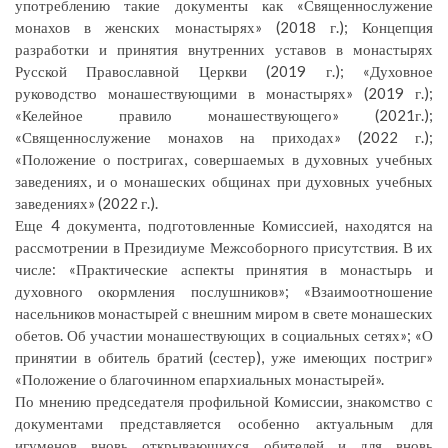
употреблению такие документы как «Священнослужение
монахов в женских монастырях» (2018 г.); Концепция
разработки и принятия внутренних уставов в монастырях
Русской Православной Церкви (2019 г.); «Духовное
руководство монашествующими в монастырях» (2019 г.);
«Келейное правило монашествующего» (2021г.);
«Священнослужение монахов на приходах» (2022 г.);
«Положение о постригах, совершаемых в духовных учебных
заведениях, и о монашеских общинах при духовных учебных
заведениях» (2022 г.).
Еще 4 документа, подготовленные Комиссией, находятся на
рассмотрении в Президиуме Межсоборного присутствия. В их
числе: «Практические аспекты принятия в монастырь и
духовного окормления послушников»; «Взаимоотношение
насельников монастырей с внешним миром в свете монашеских
обетов. Об участии монашествующих в социальных сетях»; «О
принятии в обитель братий (сестер), уже имеющих постриг»
«Положение о благочинном епархиальных монастырей».
По мнению председателя профильной Комиссии, знакомство с
документами представляется особенно актуальным для
игуменов вновь открывающихся обителей и для вновь