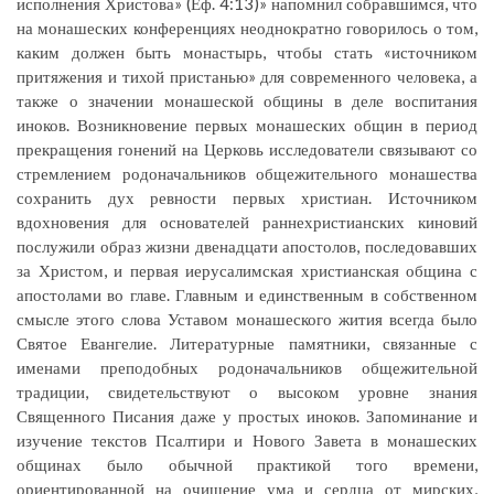
исполнения Христова» (Еф. 4:13)» напомнил собравшимся, что
на монашеских конференциях неоднократно говорилось о том,
каким должен быть монастырь, чтобы стать «источником
притяжения и тихой пристанью» для современного человека, а
также о значении монашеской общины в деле воспитания
иноков. Возникновение первых монашеских общин в период
прекращения гонений на Церковь исследователи связывают со
стремлением родоначальников общежительного монашества
сохранить дух ревности первых христиан. Источником
вдохновения для основателей раннехристианских киновий
послужили образ жизни двенадцати апостолов, последовавших
за Христом, и первая иерусалимская христианская община с
апостолами во главе. Главным и единственным в собственном
смысле этого слова Уставом монашеского жития всегда было
Святое Евангелие. Литературные памятники, связанные с
именами преподобных родоначальников общежительной
традиции, свидетельствуют о высоком уровне знания
Священного Писания даже у простых иноков. Запоминание и
изучение текстов Псалтири и Нового Завета в монашеских
общинах было обычной практикой того времени,
ориентированной на очищение ума и сердца от мирских,