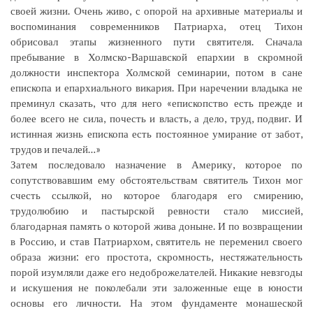
своей жизни. Очень живо, с опорой на архивные материалы и
воспоминания современников Патриарха, отец Тихон
обрисовал этапы жизненного пути святителя. Сначала
пребывание в Холмско-Варшавской епархии в скромной
должности инспектора Холмской семинарии, потом в сане
епископа и епархиального викария. При наречении владыка не
преминул сказать, что для него «епископство есть прежде и
более всего не сила, почесть и власть, а дело, труд, подвиг. И
истинная жизнь епископа есть постоянное умирание от забот,
трудов и печалей…»
Затем последовало назначение в Америку, которое по
сопутствовавшим ему обстоятельствам святитель Тихон мог
счесть ссылкой, но которое благодаря его смирению,
трудолюбию и пастырской ревности стало миссией,
благодарная память о которой жива доныне. И по возвращении
в Россию, и став Патриархом, святитель не переменил своего
образа жизни: его простота, скромность, нестяжательность
порой изумляли даже его недоброжелателей. Никакие невзгоды
и искушения не поколебали эти заложенные еще в юности
основы его личности. На этом фундаменте монашеской