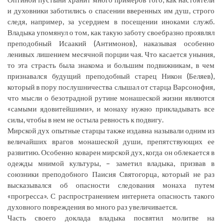
и духовники заботились о спасении вверенных им душ, строго
следя, например, за усердием в посещении иноками служб.
Владыка упомянул о том, как такую заботу своебразно проявлял
преподобный Исаакий (Антимонов), наказывая особенно
ленивых лишением месячной порции чая. Что касается уныния,
то эта страсть была знакома и большим подвижникам, в чем
признавался будущий преподобный старец Никон (Беляев),
который в пору послушничества слышал от старца Варсонофия,
что мысли о безотрадной рутине монашеской жизни являются
«самыми ядовитейшими», и монаху нужно прикладывать все
силы, чтобы в нем не остыла ревность к подвигу.
Мирской дух опытные старцы также издавна называли одним из
величайших врагов монашеской души, препятствующих ее
развитию. Особенно коварен мирской дух, когда он облекается в
одежды мнимой культуры, – заметил владыка, призвав в
союзники преподобного Паисия Святогорца, который не раз
высказывался об опасности следования монаха путем
«прогресса». С распространением интернета опасность такого
духовного повреждения во много раз увеличивается.
Часть своего доклада владыка посвятил молитве на