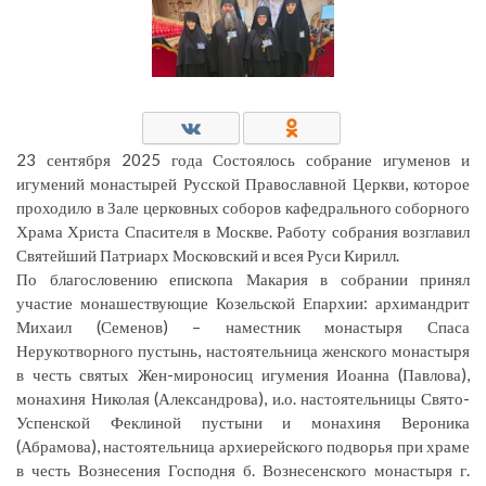
23 сентября 2025 года Состоялось собрание игуменов и
игумений монастырей Русской Православной Церкви, которое
проходило в Зале церковных соборов кафедрального соборного
Храма Христа Спасителя в Москве. Работу собрания возглавил
Святейший Патриарх Московский и всея Руси Кирилл.
По благословению епископа Макария в собрании принял
участие монашествующие Козельской Епархии: архимандрит
Михаил (Семенов) – наместник монастыря Спаса
Нерукотворного пустынь, настоятельница женского монастыря
в честь святых Жен-мироносиц игумения Иоанна (Павлова),
монахиня Николая (Александрова), и.о. настоятельницы Свято-
Успенской Феклиной пустыни и монахиня Вероника
(Абрамова), настоятельница архиерейского подворья при храме
в честь Вознесения Господня б. Вознесенского монастыря г.