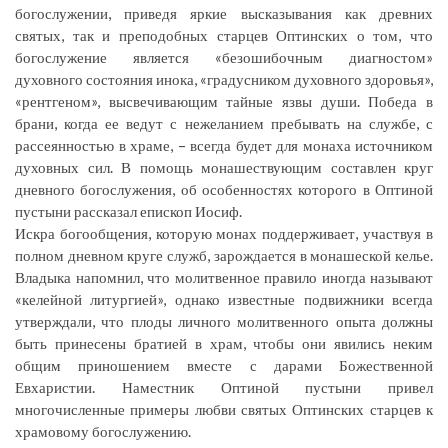
богослужении, приведя яркие высказывания как древних
святых, так и преподобных старцев Оптинских о том, что
богослужение является «безошибочным диагностом»
духовного состояния инока, «градусником духовного здоровья»,
«рентгеном», высвечивающим тайные язвы души. Победа в
брани, когда ее ведут с нежеланием пребывать на службе, с
рассеянностью в храме, – всегда будет для монаха источником
духовных сил. В помощь монашествующим составлен круг
дневного богослужения, об особенностях которого в Оптиной
пустыни рассказал епископ Иосиф.
Искра богообщения, которую монах поддерживает, участвуя в
полном дневном круге служб, зарождается в монашеской келье.
Владыка напомнил, что молитвенное правило иногда называют
«келейной литургией», однако известные подвижники всегда
утверждали, что плоды личного молитвенного опыта должны
быть принесены братией в храм, чтобы они явились неким
общим приношением вместе с дарами Божественной
Евхаристии. Наместник Оптиной пустыни привел
многочисленные примеры любви святых Оптинских старцев к
храмовому богослужению.