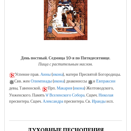
День постный.
Седмица 10-я по Пятидесятнице.
Пища с растительным маслом.
Успение прав.
Анны
(
икона
), матери Пресвятой Богородицы.
Свв. жен
Олимпиады
(
икона
) диакониссы
и
Евпраксии
девы, Тавеннской.
Прп.
Макария
(
икона
) Желтоводского,
Унженского. Память
V Вселенского Собора
. Сщмч.
Николая
пресвитера. Сщмч.
Александра
пресвитера. Св.
Ираиды
исп.
ДУХОВНЫЕ ПЕСНОПЕНИЯ