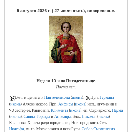
9 августа 2026 г. ( 27 июля ст.ст.), воскресенье.
Неделя 10-я по Пятидесятнице.
Поста нет.
Вмч. и целителя
Пантелеимона
(
икона
).
Прп.
Германа
(
икона
) Аляскинского. Прп.
Анфисы
(
икона
) исп., игумении и
90 сестер ее. Равноапп.
Климента
(
икона
), еп. Охридского,
Наума
(
икона
),
Саввы
,
Горазда
и
Ангеляра
. Блж.
Николая
(
икона
)
Кочанова, Христа ради юродивого, Новгородского. Свт.
Иоасафа
, митр. Московского и всея Руси.
Собор Смоленских