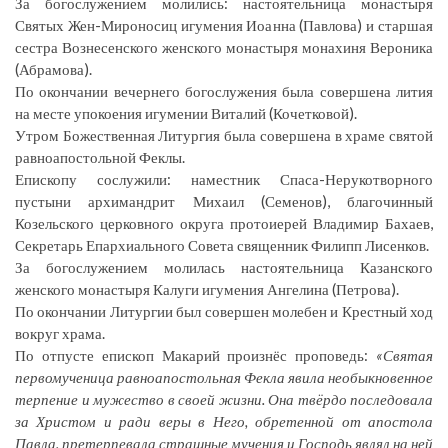
За богослужением молились: настоятельница монастыря
Святых Жен-Мироносиц игумения Иоанна (Павлова) и старшая
сестра Вознесенского женского монастыря монахиня Вероника
(Абрамова).
По окончании вечернего богослужения была совершена лития
на месте упокоения игумении Виталий (Кочетковой).
Утром Божественная Литургия была совершена в храме святой
равноапостольной Феклы.
Епископу сослужили: наместник Спаса-Нерукотворного
пустыни архимандрит Михаил (Семенов), благочинный
Козельского церковного округа протоиерей Владимир Бахаев,
Секретарь Епархиального Совета священник Филипп Лисенков.
За богослужением молилась настоятельница Казанского
женского монастыря Калуги игумения Ангелина (Петрова).
По окончании Литургии был совершен молебен и Крестный ход
вокруг храма.
По отпусте епископ Макарий произнёс проповедь:
«Святая
первомученица равноапостольная Фекла явила необыкновенное
терпение и мужество в своей жизни. Она твёрдо последовала
за Христом и ради веры в Него, обретенной от апостола
Павла, претерпевала страшные мучения и Господь являл на ней