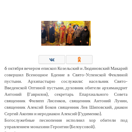
6 октября вечером епископ Козельский и Людиновский Макарий
совершил Всенощное Бдение в Свято-Успенской Феклиной
пустыни. Архипастырю сослужили: насельник Свято-
Введенской Оптиной пустыни, духовник обители архимандрит
Антоний (Гаврилов), секретарь Епархиального Совета
священник Филипп Лисенков, священник Антоний Лунин,
священник Алексий Боков священник Лев Шиповский, диакон
Сергий Акопян и иеродиакон Алексий (Гудименко).
Богослужебные песнопения исполнил хор обители под
управлением монахини Геронтии (Белоусовой).