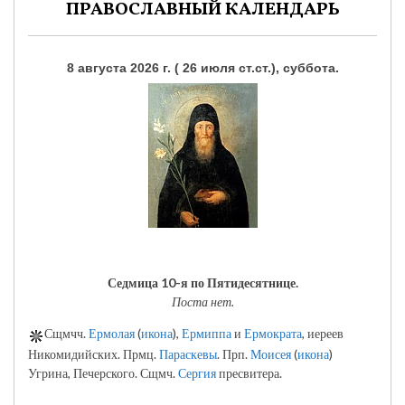
ПРАВОСЛАВНЫЙ КАЛЕНДАРЬ
8 августа 2026 г. ( 26 июля ст.ст.), суббота.
Седмица 10-я по Пятидесятнице.
Поста нет.
Сщмчч.
Ермолая
(
икона
),
Ермиппа
и
Ермократа
, иереев
Никомидийских. Прмц.
Параскевы
. Прп.
Моисея
(
икона
)
Угрина, Печерского. Сщмч.
Сергия
пресвитера.