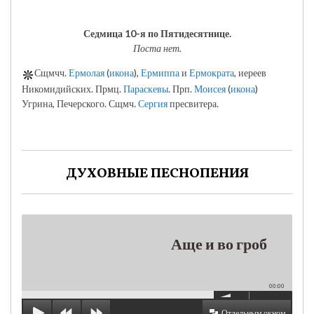
Седмица 10-я по Пятидесятнице.
Поста нет.
Сщмчч.
Ермолая
(
икона
),
Ермиппа
и
Ермократа
, иереев
Никомидийских. Прмц.
Параскевы
. Прп.
Моисея
(
икона
)
Угрина, Печерского. Сщмч.
Сергия
пресвитера.
ДУХОВНЫЕ ПЕСНОПЕНИЯ
Аще и во гроб
00:00
Отдельным окном