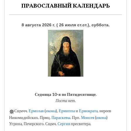
ПРАВОСЛАВНЫЙ КАЛЕНДАРЬ
8 августа 2026 г. ( 26 июля ст.ст.), суббота.
Седмица 10-я по Пятидесятнице.
Поста нет.
Сщмчч.
Ермолая
(
икона
),
Ермиппа
и
Ермократа
, иереев
Никомидийских. Прмц.
Параскевы
. Прп.
Моисея
(
икона
)
Угрина, Печерского. Сщмч.
Сергия
пресвитера.