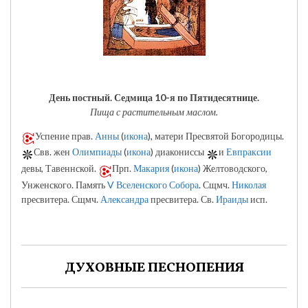
День постный.
Седмица 10-я по Пятидесятнице.
Пища с растительным маслом.
Успение прав.
Анны
(
икона
), матери Пресвятой Богородицы.
Свв. жен
Олимпиады
(
икона
) диакониссы
и
Евпраксии
девы, Тавеннской.
Прп.
Макария
(
икона
) Желтоводского,
Унженского. Память
V Вселенского Собора
. Сщмч.
Николая
пресвитера. Сщмч.
Александра
пресвитера. Св.
Ираиды
исп.
ДУХОВНЫЕ ПЕСНОПЕНИЯ