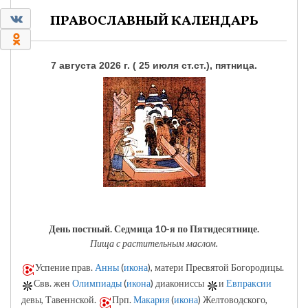
0
ПРАВОСЛАВНЫЙ КАЛЕНДАРЬ
0
7 августа 2026 г. ( 25 июля ст.ст.), пятница.
День постный.
Седмица 10-я по Пятидесятнице.
Пища с растительным маслом.
Успение прав.
Анны
(
икона
), матери Пресвятой Богородицы.
Свв. жен
Олимпиады
(
икона
) диакониссы
и
Евпраксии
девы, Тавеннской.
Прп.
Макария
(
икона
) Желтоводского,