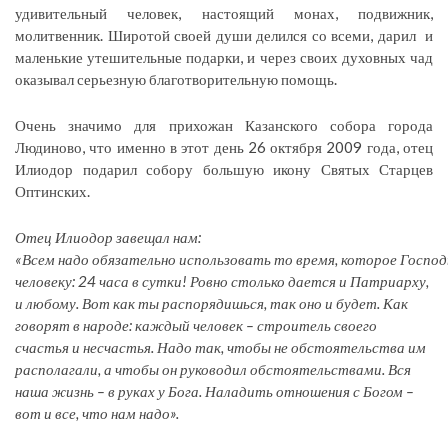
удивительный человек, настоящий монах, подвижник,
молитвенник. Широтой своей души делился со всеми, дарил и
маленькие утешительные подарки, и через своих духовных чад
оказывал серьезную благотворительную помощь.
Очень значимо для прихожан Казанского собора города
Людиново, что именно в этот день 26 октября 2009 года, отец
Илиодор подарил собору большую икону Святых Старцев
Оптинских.
Отец
Илиодор
завещал
нам:
«
Всем
надо
обязательно
использовать
то
время,
которое
Господ
человеку: 24
часа
в
сутки!
Ровно столько дается и Патриарху,
и любому. Вот как ты распорядишься, так оно и будет. Как
говорят в народе: каждый человек – строитель своего
счастья и несчастья. Надо так, чтобы не обстоятельства им
располагали, а чтобы он руководил обстоятельствами.
Вся
наша жизнь – в руках у Бога. Наладить отношения с Богом –
вот и все, что нам надо».