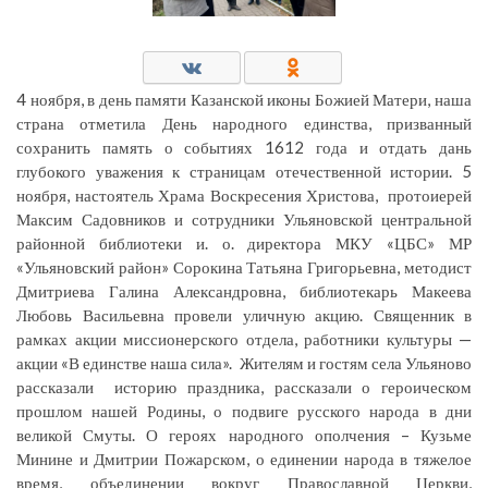
4 ноября, в день памяти Казанской иконы Божией Матери, наша
страна отметила День народного единства, призванный
сохранить память о событиях 1612 года и отдать дань
глубокого уважения к страницам отечественной истории. 5
ноября, настоятель Храма Воскресения Христова, протоиерей
Максим Садовников и сотрудники Ульяновской центральной
районной библиотеки и. о. директора МКУ «ЦБС» МР
«Ульяновский район» Сорокина Татьяна Григорьевна, методист
Дмитриева Галина Александровна, библиотекарь Макеева
Любовь Васильевна провели уличную акцию. Священник в
рамках акции миссионерского отдела, работники культуры —
акции «В единстве наша сила». Жителям и гостям села Ульяново
рассказали историю праздника, рассказали о героическом
прошлом нашей Родины, о подвиге русского народа в дни
великой Смуты. О героях народного ополчения – Кузьме
Минине и Дмитрии Пожарском, о единении народа в тяжелое
время, объединении вокруг Православной Церкви,