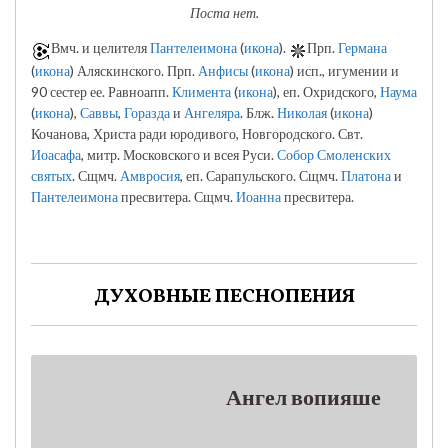
Поста нет.
Вмч. и целителя
Пантелеимона
(
икона
).
Прп.
Германа
(
икона
) Аляскинского. Прп.
Анфисы
(
икона
) исп., игумении и
90 сестер ее. Равноапп.
Климента
(
икона
), еп. Охридского,
Наума
(
икона
),
Саввы
,
Горазда
и
Ангеляра
. Блж.
Николая
(
икона
)
Кочанова, Христа ради юродивого, Новгородского. Свт.
Иоасафа
, митр. Московского и всея Руси.
Собор Смоленских
святых
. Сщмч.
Амвросия
, еп. Сарапульского. Сщмч.
Платона
и
Пантелеимона
пресвитера. Сщмч.
Иоанна
пресвитера.
ДУХОВНЫЕ ПЕСНОПЕНИЯ
Ангел вопияше