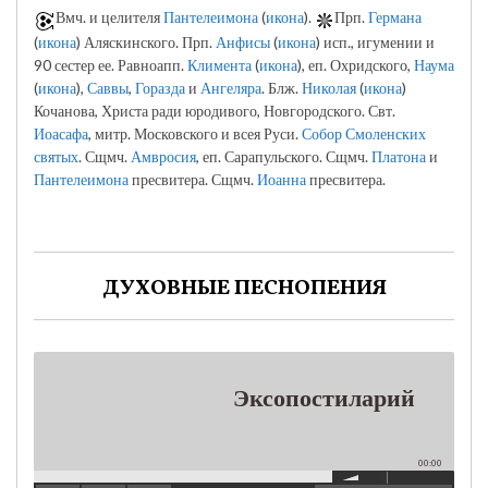
Вмч. и целителя
Пантелеимона
(
икона
).
Прп.
Германа
(
икона
) Аляскинского. Прп.
Анфисы
(
икона
) исп., игумении и
90 сестер ее. Равноапп.
Климента
(
икона
), еп. Охридского,
Наума
(
икона
),
Саввы
,
Горазда
и
Ангеляра
. Блж.
Николая
(
икона
)
Кочанова, Христа ради юродивого, Новгородского. Свт.
Иоасафа
, митр. Московского и всея Руси.
Собор Смоленских
святых
. Сщмч.
Амвросия
, еп. Сарапульского. Сщмч.
Платона
и
Пантелеимона
пресвитера. Сщмч.
Иоанна
пресвитера.
ДУХОВНЫЕ ПЕСНОПЕНИЯ
Эксопостиларий
00:00