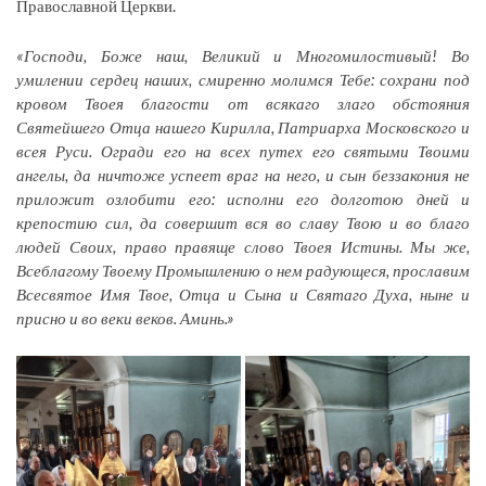
Православной Церкви.
«Господи, Боже наш, Великий и Многомилостивый! Во
умилении сердец наших, смиренно молимся Тебе: сохрани под
кровом Твоея благости от всякаго злаго обстояния
Святейшего Отца нашего Кирилла, Патриарха Московского и
всея Руси. Огради его на всех путех его святыми Твоими
ангелы, да ничтоже успеет враг на него, и сын беззакония не
приложит озлобити его: исполни его долготою дней и
крепостию сил, да совершит вся во славу Твою и во благо
людей Своих, право правяще слово Твоея Истины. Мы же,
Всеблагому Твоему Промышлению о нем радующеся, прославим
Всесвятое Имя Твое, Отца и Сына и Святаго Духа, ныне и
присно и во веки веков. Аминь.»