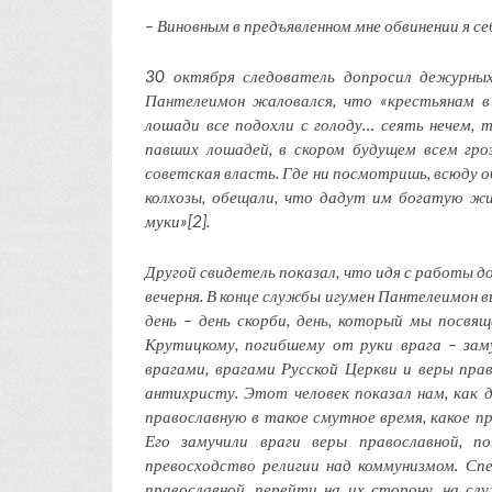
– Виновным в предъявленном мне обвинении я се
30 октября следователь допросил дежурных
Пантелеимон жаловался, что «крестьянам в
лошади все подохли с голоду… сеять нечем, т
павших лошадей, в скором будущем всем гро
советская власть. Где ни посмотришь, всюду о
колхозы, обещали, что дадут им богатую жиз
муки»[2].
Другой свидетель показал, что идя с работы д
вечерня. В конце службы игумен Пантелеимон в
день – день скорби, день, который мы посв
Крутицкому, погибшему от руки врага – за
врагами, врагами Русской Церкви и веры пра
антихристу. Этот человек показал нам, как
православную в такое смутное время, какое пр
Его замучили враги веры православной, п
превосходство религии над коммунизмом. Сп
православной, перейти на их сторону, на с