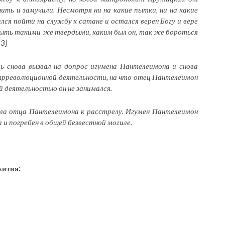
ить и замучили. Несмотря ни на какие пытки, ни на какие
я пойти на службу к сатане и остался верен Богу и вере
 быть такими же твердыми, каким был он, так же бороться
[3]
ь снова вызвал на допрос игумена Пантелеимона и снова
нтрреволюционной деятельности, на что отец Пантелеимон
й деятельностью он не занимался.
ла отца Пантелеимона к расстрелу. Игумен Пантелеимон
 и погребен в общей безвестной могиле.
жития: