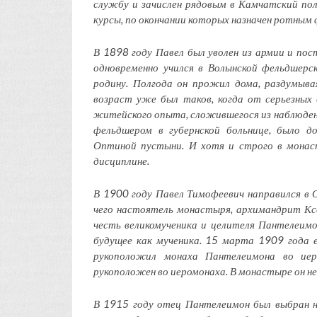
службу и зачислен рядовым в Камчатский пол
курсы, по окончании которых назначен ротным
В 1898 году Павел был уволен из армии и по
одновременно учился в Волынской фельдшерск
родину. Полгода он прожил дома, раздумыв
возраст уже был таков, когда от серьезны
житейского опыта, сложившегося из наблюде
фельдшером в губернской больнице, было д
Оптиной пустыни. И хотя и строго в монас
дисциплине.
В 1900 году Павел Тимофеевич направился в О
чего настоятель монастыря, архимандрит Кс
честь великомученика и целителя Пантелеимо
будущее как мученика. 15 марта 1909 года 
рукоположил монаха Пантелеимона во иер
рукоположен во иеромонаха. В монастыре он н
В 1915 году отец Пантелеимон был выбран 