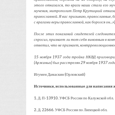
этого отказался, то враги наши стали его муч
мучения, митрополит Петр Крутицкий отказалс
православной. Я вас призываю, православные,
с врагами веры православной, как боролся он…»
После этих показаний свидетелей следовател
спросил, признает ли тот себя виновным в ко
ответил, что не признает, контрреволюционно
15 ноября 1937 года тройка НКВД приговори
(Аржаных) был расстрелян 29 ноября 1937 года
Игумен Дамаскин (Орловский)
Источники, использованные для написания 
1. Д. П-13910. УФСБ России по Калужской обл.
2. Д. 22666. УФСБ России по Липецкой обл.