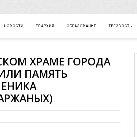
НОВОСТИ
ЕПАРХИЯ
ОБРАЗОВАНИЕ
ТРЕЗВОСТЬ
АРХИЕРЕЙ
ПРАВОСЛАВНАЯ ГИМНАЗИЯ
СОБЫТИЯ
СКОМ ХРАМЕ ГОРОДА
ЕПАРХИАЛЬНОЕ УПРАВЛЕНИЕ
ЦЕНТР «ВОЗРОЖДЕНИЕ»
ДОКУМЕНТЫ
ИЛИ ПАМЯТЬ
ДОКУМЕНТЫ
ДЕТСКИЙ ТУРИЗМ
ЗАМЕТКИ
ЕНИКА
ЕПАРХИАЛЬНЫЕ ОТДЕЛЫ
АРЖАНЫХ)
ДУХОВЕНСТВО
БЛАГОЧИНИЯ
ХРАМЫ И МОНАСТЫРИ
МАТЕРИАЛЫ