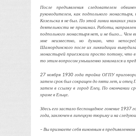
После предъявления следователем обвине
руководителем, как подпольного монастыря,
Козельска я не был. По этой линии никаких ука
деятельности не принимал. Работы, направленн
подпольного монастыря нет, и не было… Чем в
мне неизвестно, но думаю, что непоср
Шамординского после их ликвидации вынудила 
монастырей приезжали просто потому, что в 
то этим вопросом умышленно занимался и пред
27 ноября 1930 года тройка ОГПУ приговори
затем срок был сокращен до пяти лет, и отец 
затем в ссылку в город Елец. По окончании с
храме в Ельце.
Здесь его застало беспощадное гонение 1937 
года, заключен в липецкую тюрьму и на следую
– Вы признаете себя виновным в предъявленном 