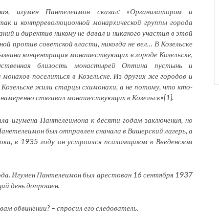
ния, игумен Пантелеимон сказал: «Организатором и
 так и контрреволюционной монархической группы города
заний и директив никому не давал и никакого участия в этой
ой против советской власти, никогда не вел… В Козельске
ызвана концентрация монашествующих в городе Козельске,
едственная близость монастырей Оптина пустынь и
монахов поселиться в Козельске. Из других же городов и
Козельске жили старцы схимонахи, а не потому, что кто-
намеренно стягивал монашествующих в Козельск»[1].
ла игумена Пантелеимона к десяти годам заключения, но
Панетелеимон был отправлен сначала в Вишерский лагерь, а
рока, в 1935 году он устроился псаломщиком в Введенском
года. Игумен Пантелеимон был арестован 16 сентября 1937
щий день допрошен.
вам обвинении? – спросил его следователь.