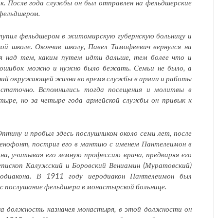
к. После года службы он был отправлен на фельдшерские
 фельдшером.
ступил фельдшером в житомирскую губернскую больницу и
ой школе. Окончив школу, Павел Тимофеевич вернулся на
ая над тем, каким путем идти дальше, тем более что и
х ошибок можно и нужно было бежать. Семьи не было, а
ний окружающей жизни во время службы в армии и работы
остаточно. Вспомнились тогда посещения и молитвы в
тыре, но за четыре года армейской службы он привык к
птину и пробыл здесь послушником около семи лет, после
енофонт, постриг его в мантию с именем Пантелеимон в
на, учитывая его земную профессию врача, предваряя его
епископ Калужский и Боровский Вениамин (Муратовский)
одиакона. В 1911 году иеродиакон Пантелеимон был
ес послушание фельдшера в монастырской больнице.
на должность казначея монастыря, в этой должности он