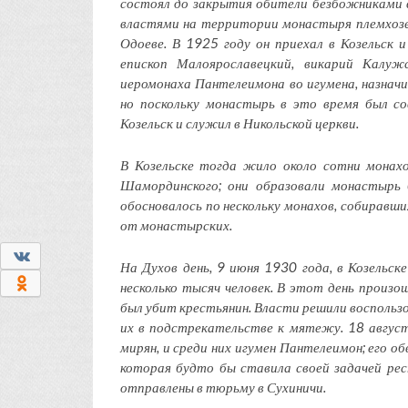
состоял до закрытия обители безбожниками в
властями на территории монастыря племхозе 
Одоеве. В 1925 году он приехал в Козельск 
епископ Малоярославецкий, викарий Калуж
иеромонаха Пантелеимона во игумена, назнач
но поскольку монастырь в это время был с
Козельск и служил в Никольской церкви.
В Козельске тогда жило около сотни монах
Шамординского; они образовали монастырь б
обосновалось по нескольку монахов, собиравши
от монастырских.
0
На Духов день, 9 июня 1930 года, в Козельск
0
несколько тысяч человек. В этот день произо
был убит крестьянин. Власти решили воспольз
их в подстрекательстве к мятежу. 18 август
мирян, и среди них игумен Пантелеимон; его о
которая будто бы ставила своей задачей ре
отправлены в тюрьму в Сухиничи.