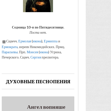
Седмица 10-я по Пятидесятнице.
Поста нет.
Сщмчч.
Ермолая
(
икона
),
Ермиппа
и
Ермократа
, иереев Никомидийских. Прмц.
Параскевы
. Прп.
Моисея
(
икона
) Угрина,
Печерского. Сщмч.
Сергия
пресвитера.
ДУХОВНЫЕ ПЕСНОПЕНИЯ
Ангел вопияше