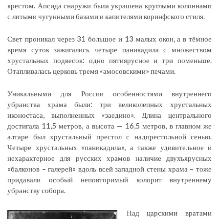
крестом. Апсида снаружи была украшена круглыми колоннами
с литыми чугунными базами и капителями коринфского стиля.
Свет проникал через 31 большое и 13 малых окон, а в тёмное
время суток зажигались четыре паникадила с множеством
хрустальных подвесок: одно пятиярусное и три поменьше.
Отапливалась церковь тремя «амосовскими» печами.
Уникальными для России особенностями внутреннего
убранства храма были: три великолепных хрустальных
иконостаса, выполненных «заедино». Длина центрального
достигала 11,5 метров, а высота — 16,5 метров, в главном же
алтаре был хрустальный престол с надпрестольной сенью.
Четыре хрустальных «паникадила», а также удивительное и
нехарактерное для русских храмов наличие двухъярусных
«балконов – галерей» вдоль всей западной стены храма – тоже
придавали особый неповторимый колорит внутреннему
убранству собора.
Над царскими вратами