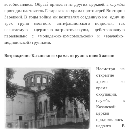
возобновились. Образа́ привезли из других церквей, а службы
проводил настоятель Лазаревского храма протоиерей Викторин
Зарецкий. В годы войны он возглавлял созданную им, одну из
трех групп местного антифашистского подполья, так
называемую «церковно-патриотическую», действовавшую
параллельно с «молодежно-комсомольской» и «врачебно-
медицинской» группами.
Возрождение Казанского храма: от руин к новой жизни
Несмотря на
открытие
храма во
время
оккупации,
службы в
Казанской
церкви
продолжались
недолго. В