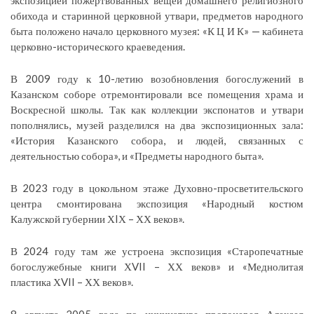
обихода и старинной церковной утвари, предметов народного
быта положено начало церковного музея: «К Ц И К» — кабинета
церковно-исторического краеведения.
В 2009 году к 10-летию возобновления богослужений в
Казанском соборе отремонтировали все помещения храма и
Воскресной школы. Так как коллекции экспонатов и утвари
пополнялись, музей разделился на два экспозиционных зала:
«История Казанского собора, и людей, связанных с
деятельностью собора», и «Предметы народного быта».
В 2023 году в цокольном этаже Духовно-просветительского
центра смонтирована экспозиция «Народный костюм
Калужской губернии ХIХ – ХХ веков».
В 2024 году там же устроена экспозиция «Старопечатные
богослужебные книги ХVII – ХХ веков» и «Меднолитая
пластика ХVII – ХХ веков».
8 августа 2005 года по инициативе протоиерея Алексея