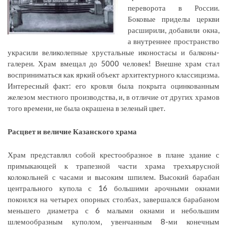
переворота в России.
Боковые приделы церкви
расширили, добавили окна,
а внутреннее пространство
украсили великолепные хрустальные иконостасы и балконы-
галереи. Храм вмещал до 5000 человек! Внешне храм стал
восприниматься как яркий объект архитектурного классицизма.
Интересный факт: его кровля была покрыта оцинкованным
железом местного производства, и, в отличие от других храмов
того времени, не была окрашена в зеленый цвет.
Расцвет и величие Казанского храма
Храм представлял собой крестообразное в плане здание с
примыкающей к трапезной части храма трехъярусной
колокольней с часами и высоким шпилем. Высокий барабан
центрального купола с 16 большими арочными окнами
покоился на четырех опорных столбах, завершался барабаном
меньшего диаметра с 6 малыми окнами и небольшим
шлемообразным куполом, увенчанным 8-ми конечным