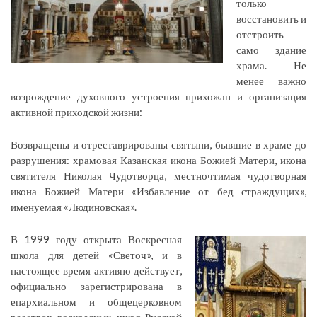
только
восстановить и
отстроить
само здание
храма. Не
менее важно
возрождение духовного устроения прихожан и организация
активной приходской жизни:
Возвращены и отреставрированы святыни, бывшие в храме до
разрушения: храмовая Казанская икона Божией Матери, икона
святителя Николая Чудотворца, местночтимая чудотворная
икона Божией Матери «Избавление от бед страждущих»,
именуемая «Людиновская».
В 1999 году открыта Воскресная
школа для детей «Светоч», и в
настоящее время активно действует,
официально зарегистрирована в
епархиальном и общецерковном
реестрах воскресных школ Русской