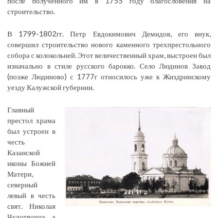
после полученного им в 1755 году благословения на
строительство.
В 1799-1802гг. Петр Евдокимович Демидов, его внук,
совершил строительство нового каменного трехпрестольного
собора с колокольней. Этот величественный храм, выстроен был
изначально в стиле русского барокко. Село Людинов Завод
(позже Людиново) с 1777г относилось уже к Жиздринскому
уезду Калужской губернии.
Главный
престол храма
был устроен в
честь
Казанской
иконы Божией
Матери,
северный
левый в честь
свят. Николая
Чудотворца, а