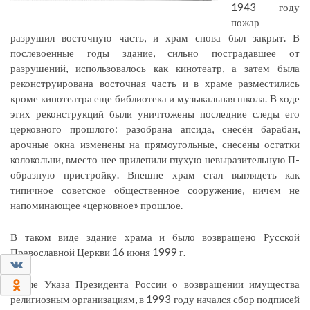
1943 году
пожар
разрушил восточную часть, и храм снова был закрыт. В
послевоенные годы здание, сильно пострадавшее от
разрушений, использовалось как кинотеатр, а затем была
реконструирована восточная часть и в храме разместились
кроме кинотеатра еще библиотека и музыкальная школа. В ходе
этих реконструкций были уничтожены последние следы его
церковного прошлого: разобрана апсида, снесён барабан,
арочные окна изменены на прямоугольные, снесены остатки
колокольни, вместо нее прилепили глухую невыразительную П-
образную пристройку. Внешне храм стал выглядеть как
типичное советское общественное сооружение, ничем не
напоминающее «церковное» прошлое.
В таком виде здание храма и было возвращено Русской
Православной Церкви 16 июня 1999 г.
0
После Указа Президента России о возвращении имущества
0
религиозным организациям, в 1993 году начался сбор подписей