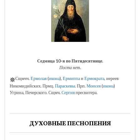
Седмица 10-я по Пятидесятнице.
Поста нет.
Сщмчч.
Ермолая
(
икона
),
Ермиппа
и
Ермократа
, иереев
Никомидийских. Прмц.
Параскевы
. Прп.
Моисея
(
икона
)
Угрина, Печерского. Сщмч.
Сергия
пресвитера.
ДУХОВНЫЕ ПЕСНОПЕНИЯ