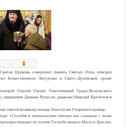
КОНТАКТЫ/РЕКВИЗИТЫ
 Святая Церковь совершает память Святых Отец, епископ
шил Божественную Литургию в Свято-Духовском храме
тоиерей Сергий Сычев, благочинный Градо-Козельского
, священник Дамиан Рупасов, диаконы Николай Кречетов и
ние святой великомученице Анастасии Узорешительнице.
еди:
«Сегодня в евангельском чтении мы слышали с вами
, произрастившее по плоти Господа нашего Иисуса Христа.