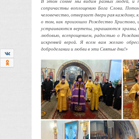
В этом сонме мы видим разных людей, и п
сопричастны воплощению Бога Слова. Потом
человечество, отверзает двери рая каждому, 
о том, как произошло Рождество Христово, 
устраиваются вертепы, украшаются храмы, н
любовью, всепрощением, радостью о Рождаю
искренней верой. Я всем вам желаю обрес
доброделании и любви в эти Святые дни!»
0
0