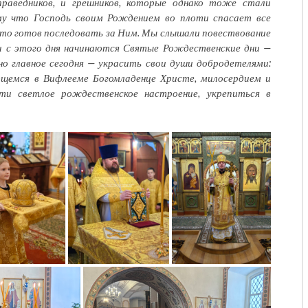
раведников, и грешников, которые однако тоже стали
у что Господь своим Рождением во плоти спасает все
кто готов последовать за Ним. Мы слышали повествование
и с этого дня начинаются Святые Рождественские дни —
о главное сегодня — украсить свои души добродетелями:
щемся в Вифлееме Богомладенце Христе, милосердием и
ти светлое рождественское настроение, укрепиться в