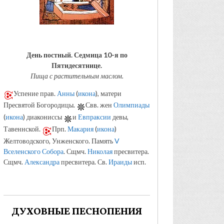
День постный.
Седмица 10-я по
Пятидесятнице.
Пища с растительным маслом.
Успение прав.
Анны
(
икона
), матери
Пресвятой Богородицы.
Свв. жен
Олимпиады
(
икона
) диакониссы
и
Евпраксии
девы,
Тавеннской.
Прп.
Макария
(
икона
)
Желтоводского, Унженского. Память
V
Вселенского Собора
. Сщмч.
Николая
пресвитера.
Сщмч.
Александра
пресвитера. Св.
Ираиды
исп.
ДУХОВНЫЕ ПЕСНОПЕНИЯ