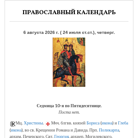
ПРАВОСЛАВНЫЙ КАЛЕНДАРЬ
6 августа 2026 г. ( 24 июля ст.ст.), четверг.
Седмица 10-я по Пятидесятнице.
Поста нет.
Мц.
Христины
.
Мчч. блгвв. князей
Бориса
(
икона
) и
Глеба
(
икона
), во св. Крещении Романа и Давида. Прп.
Поликарпа
,
архим. Печерского. Свт.
Георгия
, архиеп. Могилевского.