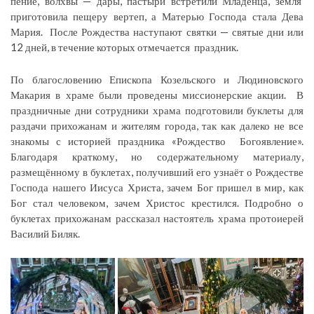
пение, волхвы — дары, пастыри встретили Младенца, земля
приготовила пещеру вертеп, а Матерью Господа стала Дева
Мария. После Рождества наступают святки — святые дни или
12 дней, в течение которых отмечается праздник.
По благословению Епископа Козельского и Людиновского
Макария в храме были проведены миссионерские акции. В
праздничные дни сотрудники храма подготовили буклеты для
раздачи прихожанам и жителям города, так как далеко не все
знакомы с историей праздника «Рождество Богоявление».
Благодаря краткому, но содержательному материалу,
размещённому в буклетах, получивший его узнаёт о Рождестве
Господа нашего Иисуса Христа, зачем Бог пришел в мир, как
Бог стал человеком, зачем Христос крестился. Подробно о
буклетах прихожанам рассказал настоятель храма протоиерей
Василий Биляк.