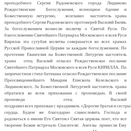
преподобного Сергия Радонежского города Людиново
Рождественские Богослужения, всенощное бдение и
Божественную литургию, возглавил настоятель храма
преподобного Сергия Радонежского протоиерей Василий Биляк.
За богослужением вознесли молитву о Святой Руси. По
благословению Святейшего Патриарха Московского и всея Руси
Кирилла эта сугубая молитва совершается во всех храмах
Русской Православной Церкви за каждым богослужением. По
прочтение Евангелия на Божественной Литургии настоятель
храма отец Василий огласил Рождественское послание
Святейшего Патриарха Московского и всея Руси КИРИЛЛА. По
запричастном стихе батюшка огласил Рождественское послание
Преосвященнейшего Макария Епископа Козельского и
Людиновского. За Божественной Литургией настоятель храма
обратился ко всем прихожанам с проповедью. В своей
проповеди отец Василий
поздравил всех прихожан с праздником. «Дорогие братья и сестр
сердца. Будем же благодарно славословить Господа и
радоваться о имени Его Святом.» Святая церковь поет, что все
творение Божие встречало Спасителя: Ангелы принесли Ему