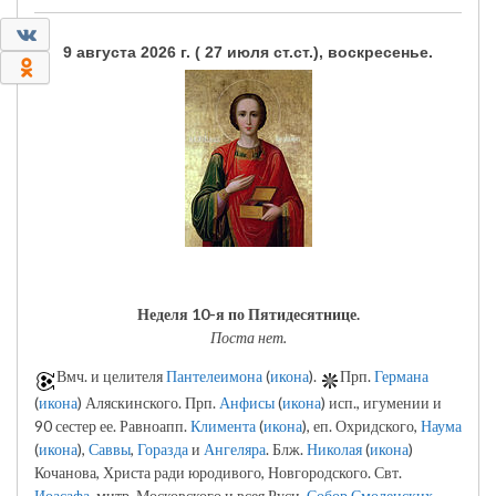
0
9 августа 2026 г. ( 27 июля ст.ст.), воскресенье.
0
Неделя 10-я по Пятидесятнице.
Поста нет.
Вмч. и целителя
Пантелеимона
(
икона
).
Прп.
Германа
(
икона
) Аляскинского. Прп.
Анфисы
(
икона
) исп., игумении и
90 сестер ее. Равноапп.
Климента
(
икона
), еп. Охридского,
Наума
(
икона
),
Саввы
,
Горазда
и
Ангеляра
. Блж.
Николая
(
икона
)
Кочанова, Христа ради юродивого, Новгородского. Свт.
Иоасафа
, митр. Московского и всея Руси.
Собор Смоленских