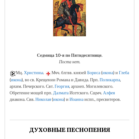
Седмица 10-я по Пятидесятнице.
Поста нет.
Мц.
Христины
.
Мчч. блгвв. князей
Бориса
(
икона
) и
Глеба
(
икона
), во св. Крещении Романа и Давида. Прп.
Поликарпа
,
архим. Печерского. Свт.
Георгия
, архиеп. Могилевского.
Обретение мощей прп.
Далмата
Исетского. Сщмч.
Алфея
диакона. Свв.
Николая
(
икона
) и
Иоанна
испп., пресвитеров.
ДУХОВНЫЕ ПЕСНОПЕНИЯ